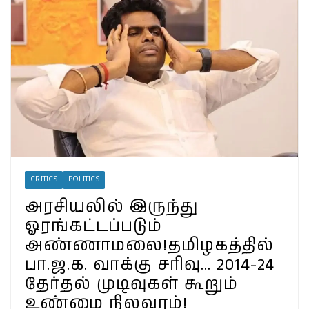
A
b
ra
Li
e
p
o
m
n
p
o
k
k
CRITICS
POLITICS
அரசியலில் இருந்து
ஓரங்கட்டப்படும்
அண்ணாமலை!தமிழகத்தில்
பா.ஜ.க. வாக்கு சரிவு… 2014-24
தேர்தல் முடிவுகள் கூறும்
உண்மை நிலவரம்!