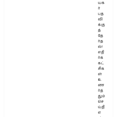
யக
ர்
பத
வி
க்கு
த்
தே
ர்த
ல்!
எதி
ர்க்
கட்
சிக
ள்
உ
ண
ர்த்
தும்
செ
ய்தி
எ