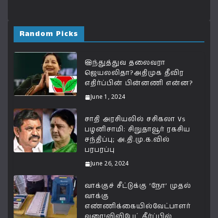
h
a
el
m
o
h
at
c
e
ai
p
a
s
e
g
l
y
r
Random Picks
A
b
ra
Li
e
p
o
m
n
இந்துத்துவ தலைவரா
ஜெயலலிதா?அதிமுக தீவிர
p
o
k
எதிர்ப்பின் பின்னணி என்ன?
k
June 1, 2024
சாதி அரசியலில் சசிகலா Vs
பழனிசாமி: சிறுதாவூர் ரகசிய
சந்திப்பு; அ.தி.மு.க.வில்
பரபரப்பு
June 26, 2024
வாக்குச் சீட்டுக்கு ’நோ’ முதல்
வாக்கு
எண்ணிக்கையில்வேட்பாளர்
வரை!விவிபேட் தீர்ப்பில்