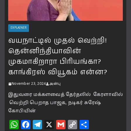
EXPLAINER
வயநாட்டில் முதல் வெற்றி!
தென்னிந்தியாவின்
முகமாகிறாரா பிரியங்கா?
காங்கிரஸ் வியூகம் என்ன?
November 23, 2024
அன்பு
இதுவரை மக்களவைத் தேர்தலில் கேரளாவில்
வெற்றி பெறாத பாஜக, நடிகர் சுரேஷ்
கோபியின்
W
F
T
X
G
C
S