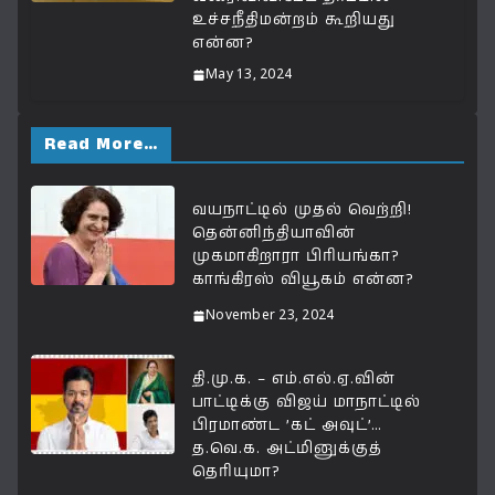
உச்சநீதிமன்றம் கூறியது
என்ன?
May 13, 2024
Read More…
வயநாட்டில் முதல் வெற்றி!
தென்னிந்தியாவின்
முகமாகிறாரா பிரியங்கா?
காங்கிரஸ் வியூகம் என்ன?
November 23, 2024
தி.மு.க. – எம்.எல்.ஏ.வின்
பாட்டிக்கு விஜய் மாநாட்டில்
பிரமாண்ட ’கட் அவுட்’…
த.வெ.க. அட்மினுக்குத்
தெரியுமா?