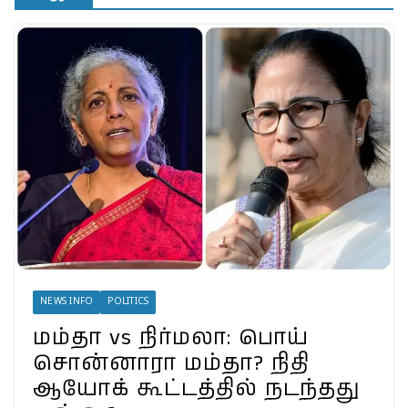
தெரியுமா?
இலங்கையில்
அமைந்திருப்பது இடதுசாரி
ஆட்சியா… தமிழர்களால்
கொண்டாட முடியுமா?
பேரழிவின் வடுவாக வயநாடு:
40 ஆண்டுகள் கடந்து அதே
இடத்தில் நிலச்சரிவு!
வயநாடு நிலச்சரிவுக்கு
இதுதான் காரணமா…
நீலகிரியில் Debris Flow
Landslide ஏற்பட வாய்ப்பா?
வயநாட்டில் முதல் வெற்றி!
தென்னிந்தியாவின்
முகமாகிறாரா பிரியங்கா?
காங்கிரஸ் வியூகம் என்ன?
NEWS INFO
POLITICS
மம்தா vs நிர்மலா: பொய்
சொன்னாரா மம்தா? நிதி
ஆயோக் கூட்டத்தில் நடந்தது