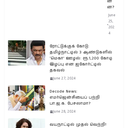
ன்
ன?
June
25,
202
4
ரோட்டுக்குக் கோடு:
தமிழ்நாட்டில் 3 ஆண்டுகளில்
‘மெகா’ ஊழல்: ரூ.1,200 கோடி
இழப்பு என ஐகோர்ட்டில்
தகவல்
June 27, 2024
Decode News:
எமர்ஜென்சியைப் பற்றி
பா.ஜ.க. பேசலாமா?
June 28, 2024
வயநாட்டில் முதல் வெற்றி!