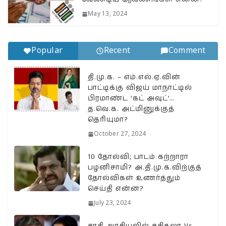
May 13, 2024
Popular
Recent
Comment
தி.மு.க. – எம்.எல்.ஏ.வின்
பாட்டிக்கு விஜய் மாநாட்டில்
பிரமாண்ட ’கட் அவுட்’…
த.வெ.க. அட்மினுக்குத்
தெரியுமா?
October 27, 2024
10 தோல்வி; பாடம் கற்றாரா
பழனிசாமி? அ.தி.மு.க.விற்குத்
தோல்விகள் உணர்த்தும்
செய்தி என்ன?
July 23, 2024
சாதி அரசியலில் சசிகலா Vs