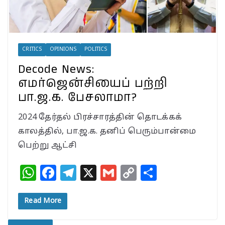
CRITICS
OPINIONS
POLITICS
Decode News:
எமர்ஜென்சியைப் பற்றி
பா.ஜ.க. பேசலாமா?
2024 தேர்தல் பிரச்சாரத்தின் தொடக்கக்
காலத்தில், பா.ஜ.க. தனிப் பெரும்பான்மை
பெற்று ஆட்சி
W
F
T
X
G
C
S
h
a
el
m
o
h
at
c
e
ai
p
a
Read More
s
e
g
l
y
r