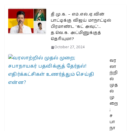
தி.மு.க. – எம்.எல்.ஏ.வின்
பாட்டிக்கு விஜய் மாநாட்டில்
பிரமாண்ட ’கட் அவுட்’…
த.வெ.க. அட்மினுக்குத்
தெரியுமா?
October 27, 2024
வர
லா
ற்றி
ல்
முத
ல்
மு
றை
;
ச
பா
நா