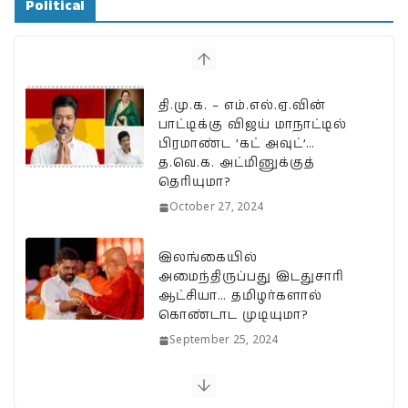
Political
A
b
ra
Li
e
p
o
m
n
p
o
k
k
தி.மு.க. – எம்.எல்.ஏ.வின்
பாட்டிக்கு விஜய் மாநாட்டில்
பிரமாண்ட ’கட் அவுட்’…
த.வெ.க. அட்மினுக்குத்
தெரியுமா?
October 27, 2024
இலங்கையில்
அமைந்திருப்பது இடதுசாரி
ஆட்சியா… தமிழர்களால்
கொண்டாட முடியுமா?
September 25, 2024
பேரழிவின் வடுவாக வயநாடு: