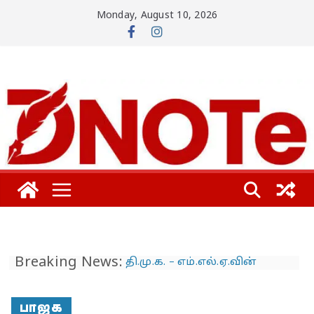
Skip
Monday, August 10, 2026
to
content
Breaking News:
தி.மு.க. – எம்.எல்.ஏ.வின்
பாட்டிக்கு விஜய் மாநாட்டில்
பிரமாண்ட ’கட் அவுட்’…
த.வெ.க. அட்மினுக்குத்
பாஜக