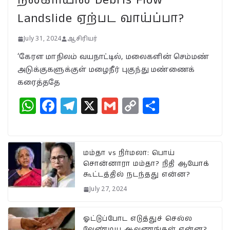
காங்கிரஸ் வியூகம் என்ன?
Landslide ஏற்பட வாய்ப்பா?
November 23, 2024
July 31, 2024
ஆசிரியர்
‘கேரள மாநிலம் வயநாட்டில், மலைகளின் செம்மண்
அடுக்குகளுக்குள் மழைநீர் புகுந்து மண்ணைக்
கரைத்ததே
W
F
T
X
G
C
S
h
a
el
m
o
h
at
c
e
ai
p
a
s
e
g
l
y
r
மம்தா vs நிர்மலா: பொய்
சொன்னாரா மம்தா? நிதி ஆயோக்
A
b
ra
Li
e
கூட்டத்தில் நடந்தது என்ன?
p
o
m
n
July 27, 2024
p
o
k
k
ஓட்டுப்போட எடுத்துச் செல்ல
வேண்டிய ஆவணங்கள் என்ன?