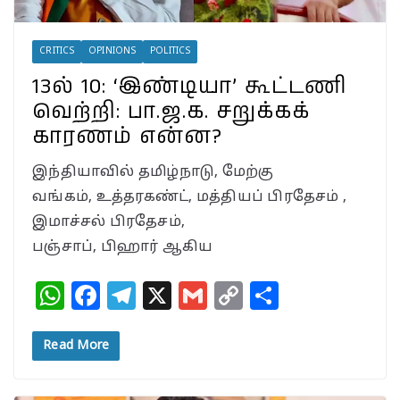
CRITICS
OPINIONS
POLITICS
13ல் 10: ‘இண்டியா’ கூட்டணி
வெற்றி: பா.ஜ.க. சறுக்கக்
காரணம் என்ன?
இந்தியாவில் தமிழ்நாடு, மேற்கு
வங்கம், உத்தரகண்ட், மத்தியப் பிரதேசம் ,
இமாச்சல் பிரதேசம்,
பஞ்சாப், பிஹார் ஆகிய
W
F
T
X
G
C
S
h
a
el
m
o
h
at
c
e
ai
p
a
Read More
s
e
g
l
y
r