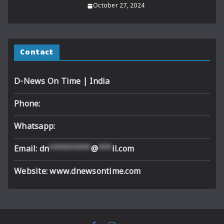
October 27, 2024
Contact
D-News On Time | India
Phone:
Whatsapp:
Email:
dn
*********
@
***
il.com
Website: www.dnewsontime.com