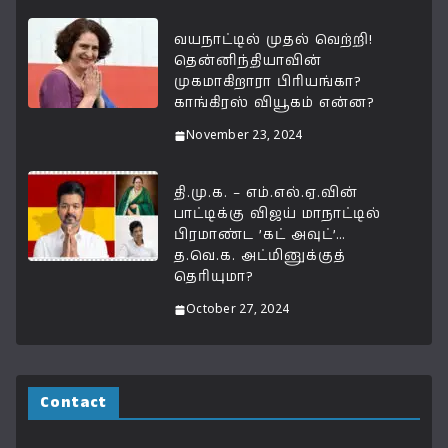
வயநாட்டில் முதல் வெற்றி!
தென்னிந்தியாவின்
முகமாகிறாரா பிரியங்கா?
காங்கிரஸ் வியூகம் என்ன?
November 23, 2024
தி.மு.க. – எம்.எல்.ஏ.வின்
பாட்டிக்கு விஜய் மாநாட்டில்
பிரமாண்ட ’கட் அவுட்’…
த.வெ.க. அட்மினுக்குத்
தெரியுமா?
October 27, 2024
Contact