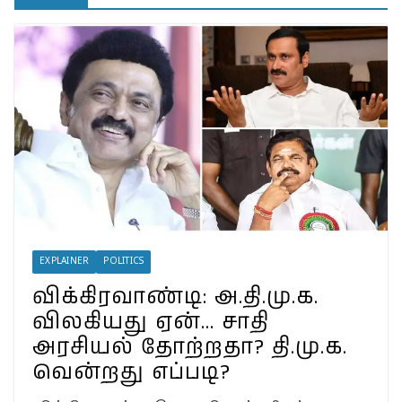
பாட்டிக்கு விஜய் மாநாட்டில்
பிரமாண்ட ’கட் அவுட்’…
த.வெ.க. அட்மினுக்குத்
தெரியுமா?
இலங்கையில்
அமைந்திருப்பது இடதுசாரி
ஆட்சியா… தமிழர்களால்
கொண்டாட முடியுமா?
பேரழிவின் வடுவாக வயநாடு:
40 ஆண்டுகள் கடந்து அதே
இடத்தில் நிலச்சரிவு!
வயநாடு நிலச்சரிவுக்கு
இதுதான் காரணமா…
நீலகிரியில் Debris Flow
Landslide ஏற்பட வாய்ப்பா?
EXPLAINER
POLITICS
விக்கிரவாண்டி: அ.தி.மு.க.
விலகியது ஏன்… சாதி
அரசியல் தோற்றதா? தி.மு.க.
வென்றது எப்படி?