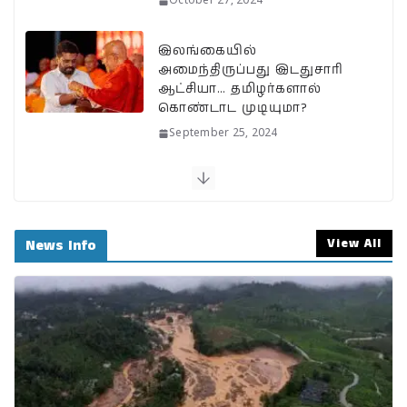
October 27, 2024
இலங்கையில்
அமைந்திருப்பது இடதுசாரி
ஆட்சியா… தமிழர்களால்
கொண்டாட முடியுமா?
September 25, 2024
பேரழிவின் வடுவாக வயநாடு:
40 ஆண்டுகள் கடந்து அதே
இடத்தில் நிலச்சரிவு!
View All
News Info
August 1, 2024
வயநாடு நிலச்சரிவுக்கு
இதுதான் காரணமா…
நீலகிரியில் Debris Flow
Landslide ஏற்பட வாய்ப்பா?
July 31, 2024