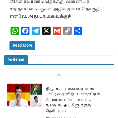
விக்கிரவாண்டி தொகுதி வன்னியர்
சமுதாய வாக்குகள் அதிகமுள்ள தொகுதி.
எனவே, அது பா.ம.க.வுக்குச்
W
F
T
X
G
C
S
h
a
el
m
o
h
at
c
e
ai
p
a
Read More
s
e
g
l
y
r
Political
A
b
ra
Li
e
p
o
m
n
p
o
k
k
தி.மு.க. – எம்.எல்.ஏ.வின்
பாட்டிக்கு விஜய் மாநாட்டில்
பிரமாண்ட ’கட் அவுட்’…
த.வெ.க. அட்மினுக்குத்
தெரியுமா?