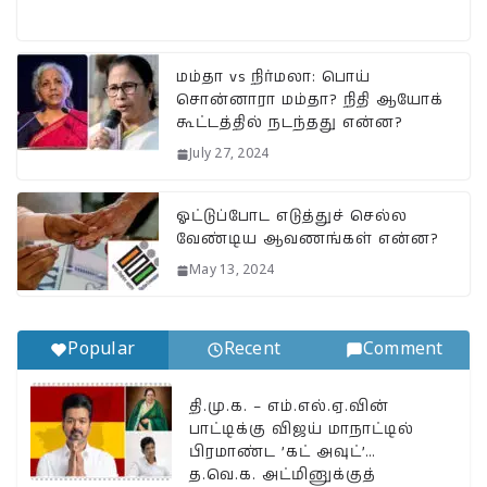
h
a
el
m
o
h
at
c
e
ai
p
a
s
e
g
l
y
r
மம்தா vs நிர்மலா: பொய்
சொன்னாரா மம்தா? நிதி ஆயோக்
A
b
ra
Li
e
கூட்டத்தில் நடந்தது என்ன?
p
o
m
n
July 27, 2024
p
o
k
k
ஓட்டுப்போட எடுத்துச் செல்ல
வேண்டிய ஆவணங்கள் என்ன?
May 13, 2024
Popular
Recent
Comment
தி.மு.க. – எம்.எல்.ஏ.வின்
பாட்டிக்கு விஜய் மாநாட்டில்
பிரமாண்ட ’கட் அவுட்’…
த.வெ.க. அட்மினுக்குத்