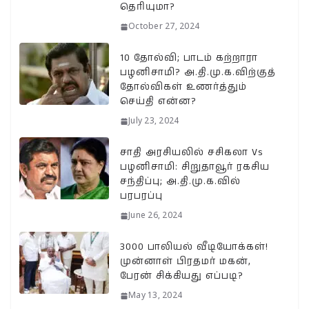
தெரியுமா?
October 27, 2024
10 தோல்வி; பாடம் கற்றாரா
பழனிசாமி? அ.தி.மு.க.விற்குத்
தோல்விகள் உணர்த்தும்
செய்தி என்ன?
July 23, 2024
சாதி அரசியலில் சசிகலா Vs
பழனிசாமி: சிறுதாவூர் ரகசிய
சந்திப்பு; அ.தி.மு.க.வில்
பரபரப்பு
June 26, 2024
3000 பாலியல் வீடியோக்கள்!
முன்னாள் பிரதமர் மகன்,
பேரன் சிக்கியது எப்படி?
May 13, 2024