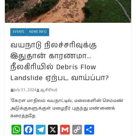
BSNLக்கு மாறும் மக்கள்;
பா.ஜ.க. புத்துயிர் அளிக்குமா…
இறுதி உயிர்த் துடிப்பையும்
நிறுத்துமா?
EVENTS
NEWS INFO
July 30, 2024
வயநாடு நிலச்சரிவுக்கு
வயநாட்டில் முதல் வெற்றி!
இதுதான் காரணமா…
தென்னிந்தியாவின்
முகமாகிறாரா பிரியங்கா?
நீலகிரியில் Debris Flow
காங்கிரஸ் வியூகம் என்ன?
Landslide ஏற்பட வாய்ப்பா?
November 23, 2024
July 31, 2024
ஆசிரியர்
‘கேரள மாநிலம் வயநாட்டில், மலைகளின் செம்மண்
அடுக்குகளுக்குள் மழைநீர் புகுந்து மண்ணைக்
கரைத்ததே
W
F
T
X
G
C
S