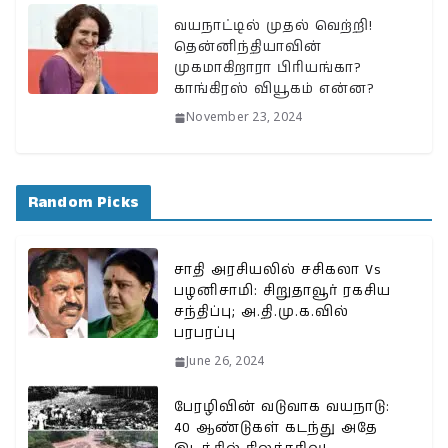
வயநாட்டில் முதல் வெற்றி!
தென்னிந்தியாவின்
முகமாகிறாரா பிரியங்கா?
காங்கிரஸ் வியூகம் என்ன?
November 23, 2024
Random Picks
சாதி அரசியலில் சசிகலா Vs
பழனிசாமி: சிறுதாவூர் ரகசிய
சந்திப்பு; அ.தி.மு.க.வில்
பரபரப்பு
June 26, 2024
பேரழிவின் வடுவாக வயநாடு:
40 ஆண்டுகள் கடந்து அதே