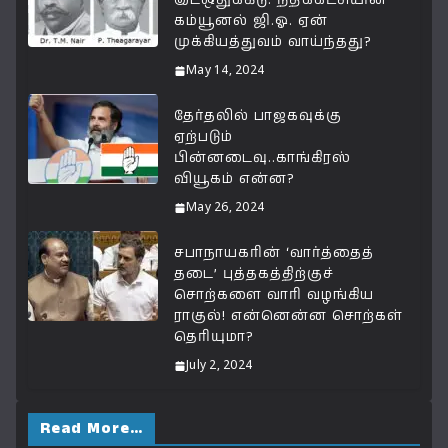
p
o
k
கம்யூனல் ஜி.ஓ. ஏன்
k
முக்கியத்துவம் வாய்ந்தது?
May 14, 2024
தேர்தலில் பாஜகவுக்கு
ஏற்படும்
பின்னடைவு..காங்கிரஸ்
வியூகம் என்ன?
May 26, 2024
சபாநாயகரின் ‘வார்த்தைத்
தடை’ புத்தகத்திற்குச்
சொற்களை வாரி வழங்கிய
ராகுல்! என்னென்ன சொற்கள்
தெரியுமா?
July 2, 2024
Read More…