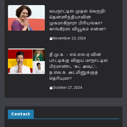
வயநாட்டில் முதல் வெற்றி!
தென்னிந்தியாவின்
முகமாகிறாரா பிரியங்கா?
காங்கிரஸ் வியூகம் என்ன?
November 23, 2024
தி.மு.க. – எம்.எல்.ஏ.வின்
பாட்டிக்கு விஜய் மாநாட்டில்
பிரமாண்ட ’கட் அவுட்’…
த.வெ.க. அட்மினுக்குத்
தெரியுமா?
October 27, 2024
Contact