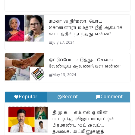
h
a
el
m
o
h
at
c
e
ai
p
a
s
e
g
l
y
r
மம்தா vs நிர்மலா: பொய்
சொன்னாரா மம்தா? நிதி ஆயோக்
A
b
ra
Li
e
கூட்டத்தில் நடந்தது என்ன?
p
o
m
n
July 27, 2024
p
o
k
k
ஓட்டுப்போட எடுத்துச் செல்ல
வேண்டிய ஆவணங்கள் என்ன?
May 13, 2024
Popular
Recent
Comment
தி.மு.க. – எம்.எல்.ஏ.வின்
பாட்டிக்கு விஜய் மாநாட்டில்
பிரமாண்ட ’கட் அவுட்’…
த.வெ.க. அட்மினுக்குத்