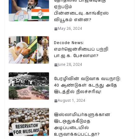
தேர்தலில் பாஜகவுக்கு
ஏற்படும்
பின்னடைவு..காங்கிரஸ்
வியூகம் என்ன?
May 26, 2024
Decode News:
எமர்ஜென்சியைப் பற்றி
பா.ஜ.க. பேசலாமா?
June 28, 2024
பேரழிவின் வடுவாக வயநாடு:
40 ஆண்டுகள் கடந்து அதே
இடத்தில் நிலச்சரிவு!
August 1, 2024
இஸ்லாமியர்களுக்கான
இடஒதுக்கீடுமத
அடிப்படையில்
உருவாக்கப்பட்டதா?