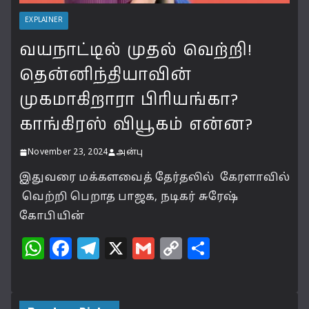
EXPLAINER
வயநாட்டில் முதல் வெற்றி!
தென்னிந்தியாவின்
முகமாகிறாரா பிரியங்கா?
காங்கிரஸ் வியூகம் என்ன?
November 23, 2024
அன்பு
இதுவரை மக்களவைத் தேர்தலில் கேரளாவில்
வெற்றி பெறாத பாஜக, நடிகர் சுரேஷ்
கோபியின்
W
F
T
X
G
C
S
h
a
el
m
o
h
at
c
e
ai
p
a