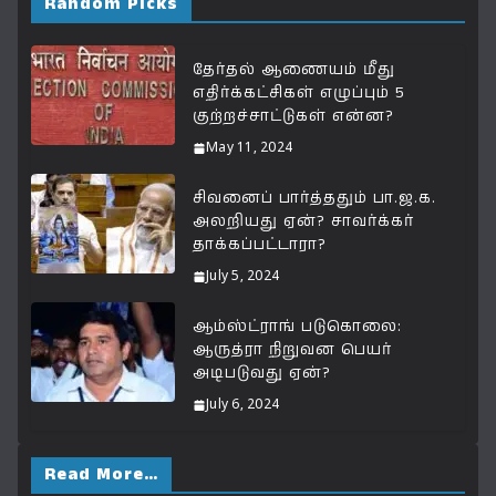
s
e
g
l
y
r
Random Picks
A
b
ra
Li
e
p
o
m
n
தேர்தல் ஆணையம் மீது
எதிர்க்கட்சிகள் எழுப்பும் 5
p
o
k
குற்றச்சாட்டுகள் என்ன?
k
May 11, 2024
சிவனைப் பார்த்ததும் பா.ஜ.க.
அலறியது ஏன்? சாவர்க்கர்
தாக்கப்பட்டாரா?
July 5, 2024
ஆம்ஸ்ட்ராங் படுகொலை:
ஆருத்ரா நிறுவன பெயர்
அடிபடுவது ஏன்?
July 6, 2024
Read More…