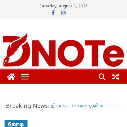
Skip
Saturday, August 8, 2026
to
content
Breaking News:
தி.மு.க. – எம்.எல்.ஏ.வின்
பாட்டிக்கு விஜய் மாநாட்டில்
பிரமாண்ட ’கட் அவுட்’…
த.வெ.க. அட்மினுக்குத்
மோடி