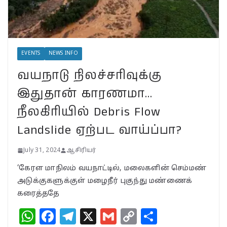
வயநாட்டில் முதல் வெற்றி!
தென்னிந்தியாவின்
முகமாகிறாரா பிரியங்கா?
காங்கிரஸ் வியூகம் என்ன?
November 23, 2024
EVENTS
NEWS INFO
வயநாடு நிலச்சரிவுக்கு
தி.மு.க. – எம்.எல்.ஏ.வின்
பாட்டிக்கு விஜய் மாநாட்டில்
இதுதான் காரணமா…
பிரமாண்ட ’கட் அவுட்’…
த.வெ.க. அட்மினுக்குத்
நீலகிரியில் Debris Flow
தெரியுமா?
Landslide ஏற்பட வாய்ப்பா?
October 27, 2024
July 31, 2024
ஆசிரியர்
‘கேரள மாநிலம் வயநாட்டில், மலைகளின் செம்மண்
அடுக்குகளுக்குள் மழைநீர் புகுந்து மண்ணைக்
கரைத்ததே
W
F
T
X
G
C
S