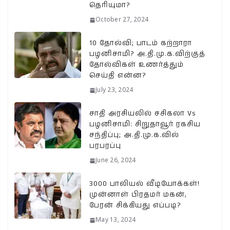
தெரியுமா?
October 27, 2024
10 தோல்வி; பாடம் கற்றாரா
பழனிசாமி? அ.தி.மு.க.விற்குத்
தோல்விகள் உணர்த்தும்
செய்தி என்ன?
July 23, 2024
சாதி அரசியலில் சசிகலா Vs
பழனிசாமி: சிறுதாவூர் ரகசிய
சந்திப்பு; அ.தி.மு.க.வில்
பரபரப்பு
June 26, 2024
3000 பாலியல் வீடியோக்கள்!
முன்னாள் பிரதமர் மகன்,
பேரன் சிக்கியது எப்படி?
May 13, 2024