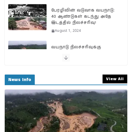
பேரழிவின் வடுவாக வயநாடு:
40 ஆண்டுகள் கடந்து அதே
இடத்தில் நிலச்சரிவு!
August 1, 2024
வயநாடு நிலச்சரிவுக்கு
இதுதான் காரணமா…
நீலகிரியில் Debris Flow
Landslide ஏற்பட வாய்ப்பா?
July 31, 2024
View All
News Info
BSNLக்கு மாறும் மக்கள்;
பா.ஜ.க. புத்துயிர் அளிக்குமா…
இறுதி உயிர்த் துடிப்பையும்
நிறுத்துமா?
July 30, 2024