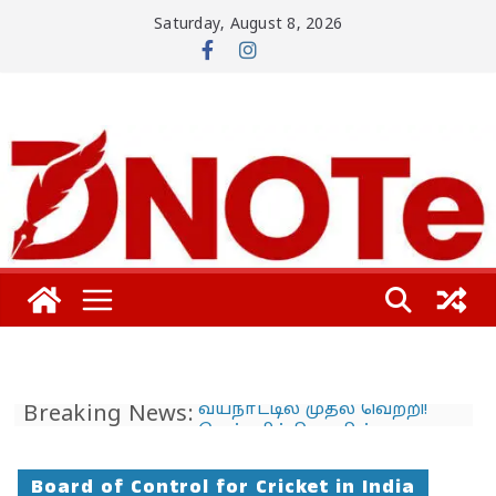
Skip
Saturday, August 8, 2026
to
content
வயநாட்டில் முதல் வெற்றி!
Breaking News:
தென்னிந்தியாவின்
முகமாகிறாரா பிரியங்கா?
காங்கிரஸ் வியூகம் என்ன?
தி.மு.க. – எம்.எல்.ஏ.வின்
Board of Control for Cricket in India