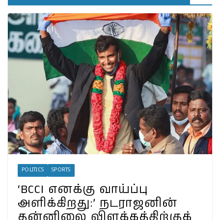
பாட்டிக்கு விஜய் மாநாட்டில்
பிரமாண்ட ’கட் அவுட்’…
த.வெ.க. அட்மினுக்குத்
தெரியுமா?
இலங்கையில்
அமைந்திருப்பது இடதுசாரி
ஆட்சியா… தமிழர்களால்
கொண்டாட முடியுமா?
பேரழிவின் வடுவாக வயநாடு:
40 ஆண்டுகள் கடந்து அதே
இடத்தில் நிலச்சரிவு!
வயநாடு நிலச்சரிவுக்கு
இதுதான் காரணமா…
நீலகிரியில் Debris Flow
Landslide ஏற்பட வாய்ப்பா?
POLITICS
SPORTS
‘BCCI எனக்கு வாய்ப்பு
அளிக்கிறது:’ நடராஜனின்
தன்னிலை விளக்கத்திற்குக்