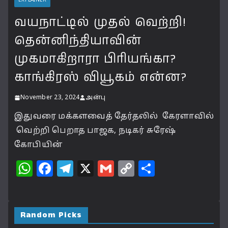
EXPLAINER
வயநாட்டில் முதல் வெற்றி!
தென்னிந்தியாவின்
முகமாகிறாரா பிரியங்கா?
காங்கிரஸ் வியூகம் என்ன?
November 23, 2024
அன்பு
இதுவரை மக்களவைத் தேர்தலில் கேரளாவில்
வெற்றி பெறாத பாஜக, நடிகர் சுரேஷ்
கோபியின்
W
F
T
X
G
C
S
h
a
el
m
o
h
at
c
e
ai
p
a
s
e
g
l
y
r
Random Picks