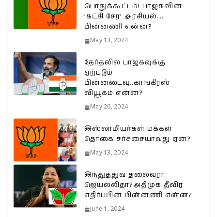
பொதுக்கூட்டம்! பாஜகவின்
’கட்சி சேர’ அரசியல்….
பின்னணி என்ன?
May 13, 2024
தேர்தலில் பாஜகவுக்கு
ஏற்படும்
பின்னடைவு..காங்கிரஸ்
வியூகம் என்ன?
May 26, 2024
இஸ்லாமியர்கள் மக்கள்
தொகை சர்ச்சையாவது ஏன்?
May 13, 2024
இந்துத்துவ தலைவரா
ஜெயலலிதா?அதிமுக தீவிர
எதிர்ப்பின் பின்னணி என்ன?
June 1, 2024