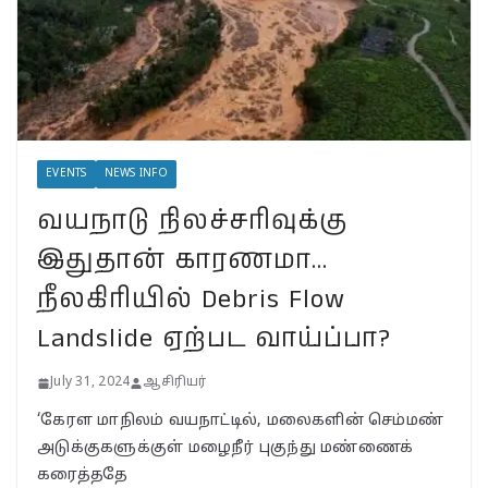
July 31, 2024
BSNLக்கு மாறும் மக்கள்;
பா.ஜ.க. புத்துயிர் அளிக்குமா…
இறுதி உயிர்த் துடிப்பையும்
நிறுத்துமா?
EVENTS
NEWS INFO
July 30, 2024
வயநாடு நிலச்சரிவுக்கு
வயநாட்டில் முதல் வெற்றி!
இதுதான் காரணமா…
தென்னிந்தியாவின்
முகமாகிறாரா பிரியங்கா?
நீலகிரியில் Debris Flow
காங்கிரஸ் வியூகம் என்ன?
Landslide ஏற்பட வாய்ப்பா?
November 23, 2024
July 31, 2024
ஆசிரியர்
‘கேரள மாநிலம் வயநாட்டில், மலைகளின் செம்மண்
அடுக்குகளுக்குள் மழைநீர் புகுந்து மண்ணைக்
கரைத்ததே