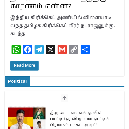
காரணம் என்ன?
இந்திய கிரிக்கெட் அணியில் விளையாடி
வந்த தமிழக கிரிக்கெட் வீரர் நடராஜனுக்கு,
கடந்த
W
F
T
X
G
C
S
h
a
el
m
o
h
at
c
e
ai
p
a
Read More
s
e
g
l
y
r
Political
A
b
ra
Li
e
p
o
m
n
p
o
k
k
தி.மு.க. – எம்.எல்.ஏ.வின்
பாட்டிக்கு விஜய் மாநாட்டில்
பிரமாண்ட ’கட் அவுட்’…