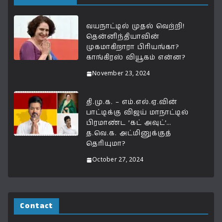
வயநாட்டில் முதல் வெற்றி!
தென்னிந்தியாவின்
முகமாகிறாரா பிரியங்கா?
காங்கிரஸ் வியூகம் என்ன?
November 23, 2024
தி.மு.க. – எம்.எல்.ஏ.வின்
பாட்டிக்கு விஜய் மாநாட்டில்
பிரமாண்ட ’கட் அவுட்’…
த.வெ.க. அட்மினுக்குத்
தெரியுமா?
October 27, 2024
Contact