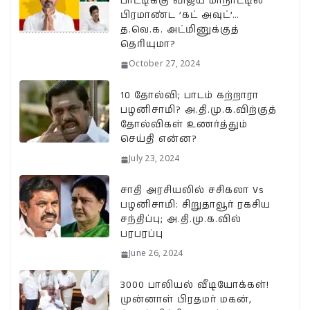
பாட்டிக்கு விஜய் மாநாட்டில்
பிரமாண்ட ’கட் அவுட்’…
த.வெ.க. அட்மினுக்குத்
தெரியுமா?
October 27, 2024
10 தோல்வி; பாடம் கற்றாரா
பழனிசாமி? அ.தி.மு.க.விற்குத்
தோல்விகள் உணர்த்தும்
செய்தி என்ன?
July 23, 2024
சாதி அரசியலில் சசிகலா Vs
பழனிசாமி: சிறுதாவூர் ரகசிய
சந்திப்பு; அ.தி.மு.க.வில்
பரபரப்பு
June 26, 2024
3000 பாலியல் வீடியோக்கள்!
முன்னாள் பிரதமர் மகன்,