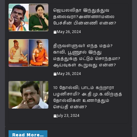
A
b
ra
Li
e
p
o
m
n
ஜெயலலிதா இந்துத்துவ
தலைவரா?அண்ணாமலை
p
o
k
பேச்சின் பின்னணி என்ன?
k
May 26, 2024
திருவள்ளுவர் எந்த மதம்?
காவி, பூணூல் இந்து
மதத்துக்கு மட்டும் சொந்தமா?
ஆய்வுகள் கூறுவது என்ன?
May 26, 2024
10 தோல்வி; பாடம் கற்றாரா
பழனிசாமி? அ.தி.மு.க.விற்குத்
தோல்விகள் உணர்த்தும்
செய்தி என்ன?
July 23, 2024
Read More…