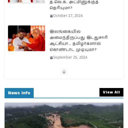
த.வெ.க. அட்மினுக்குத்
தெரியுமா?
October 27, 2024
இலங்கையில்
அமைந்திருப்பது இடதுசாரி
ஆட்சியா… தமிழர்களால்
கொண்டாட முடியுமா?
September 25, 2024
பேரழிவின் வடுவாக வயநாடு:
40 ஆண்டுகள் கடந்து அதே
இடத்தில் நிலச்சரிவு!
View All
News Info
August 1, 2024
வயநாடு நிலச்சரிவுக்கு
இதுதான் காரணமா…
நீலகிரியில் Debris Flow
Landslide ஏற்பட வாய்ப்பா?