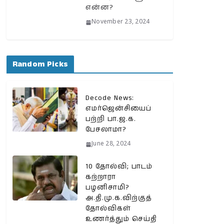
என்ன?
November 23, 2024
Random Picks
Decode News:
எமர்ஜென்சியைப்
பற்றி பா.ஜ.க.
பேசலாமா?
June 28, 2024
10 தோல்வி; பாடம்
கற்றாரா
பழனிசாமி?
அ.தி.மு.க.விற்குத்
தோல்விகள்
உணர்த்தும் செய்தி