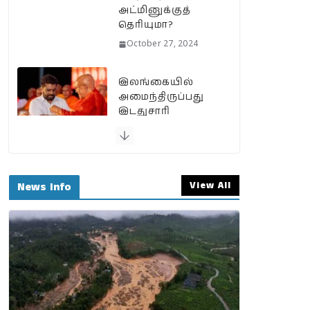
அட்மினுக்குத்
தெரியுமா?
October 27, 2024
இலங்கையில்
அமைந்திருப்பது
இடதுசாரி
ஆட்சியா…
தமிழர்களால்
கொண்டாட
முடியுமா?
View All
News Info
September 25, 2024
பேரழிவின் வடுவாக
வயநாடு: 40
ஆண்டுகள் கடந்து
அதே இடத்தில்
நிலச்சரிவு!
August 1, 2024