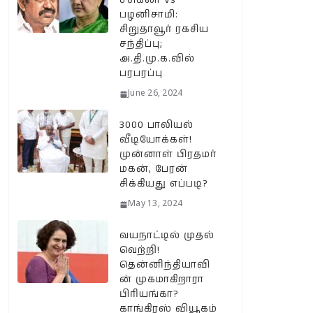
சசிகலா Vs
பழனிசாமி:
சிறுதாவூர் ரகசிய
சந்திப்பு;
அ.தி.மு.க.வில்
பரபரப்பு
June 26, 2024
3000 பாலியல்
வீடியோக்கள்!
முன்னாள் பிரதமர்
மகன், பேரன்
சிக்கியது எப்படி?
May 13, 2024
வயநாட்டில் முதல்
வெற்றி!
தென்னிந்தியாவி
ன் முகமாகிறாரா
பிரியங்கா?
காங்கிரஸ் வியூகம்