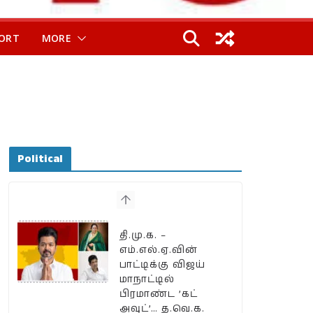
ORT
MORE
Political
தி.மு.க. –
எம்.எல்.ஏ.வின்
பாட்டிக்கு விஜய்
மாநாட்டில்
பிரமாண்ட ’கட்
அவுட்’… த.வெ.க.