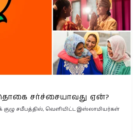
்பா?
்றி!
்கா?
ன்ன?
 தொகை சர்ச்சையாவது ஏன்?
ழு சமீபத்தில், வெளியிட்ட இஸ்லாமியர்கள்