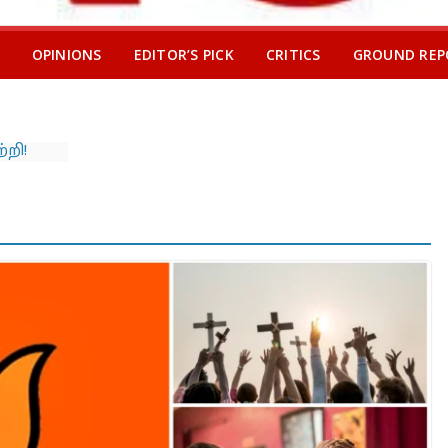
OPINIONS
EDITOR’S PICK
CRITICS
GROUND REP
்
்டில்
…
சாரி
ல்
யநாடு:
 அதே
ு
w