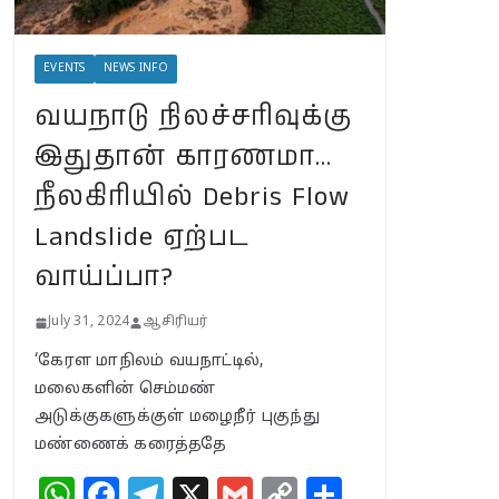
வயநாடு
EVENTS
NEWS INFO
நிலச்சரிவுக்கு
இதுதான்
வயநாடு நிலச்சரிவுக்கு
காரணமா…
நீலகிரியில் Debris
இதுதான் காரணமா…
Flow Landslide
நீலகிரியில் Debris Flow
ஏற்பட வாய்ப்பா?
July 31, 2024
Landslide ஏற்பட
வாய்ப்பா?
BSNLக்கு மாறும்
மக்கள்; பா.ஜ.க.
July 31, 2024
ஆசிரியர்
புத்துயிர்
அளிக்குமா… இறுதி
‘கேரள மாநிலம் வயநாட்டில்,
உயிர்த்
மலைகளின் செம்மண்
துடிப்பையும்
அடுக்குகளுக்குள் மழைநீர் புகுந்து
நிறுத்துமா?
மண்ணைக் கரைத்ததே
July 30, 2024
W
F
T
X
G
C
S