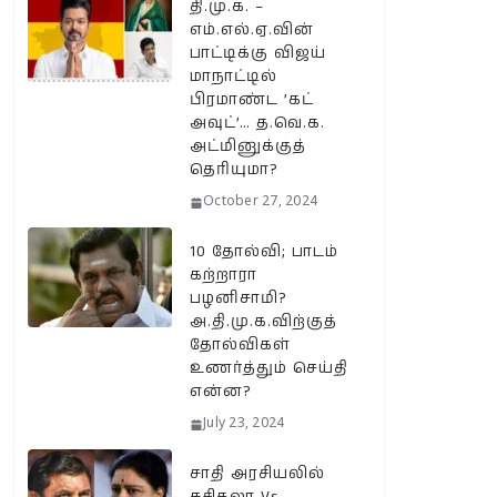
தி.மு.க. –
எம்.எல்.ஏ.வின்
பாட்டிக்கு விஜய்
மாநாட்டில்
பிரமாண்ட ’கட்
அவுட்’… த.வெ.க.
அட்மினுக்குத்
தெரியுமா?
October 27, 2024
10 தோல்வி; பாடம்
கற்றாரா
பழனிசாமி?
அ.தி.மு.க.விற்குத்
தோல்விகள்
உணர்த்தும் செய்தி
என்ன?
July 23, 2024
சாதி அரசியலில்