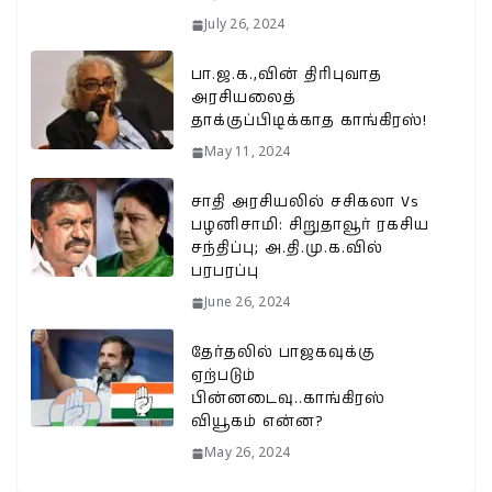
July 26, 2024
பா.ஜ.க.,வின் திரிபுவாத
அரசியலைத்
தாக்குப்பிடிக்காத காங்கிரஸ்!
May 11, 2024
சாதி அரசியலில் சசிகலா Vs
பழனிசாமி: சிறுதாவூர் ரகசிய
சந்திப்பு; அ.தி.மு.க.வில்
பரபரப்பு
June 26, 2024
தேர்தலில் பாஜகவுக்கு
ஏற்படும்
பின்னடைவு..காங்கிரஸ்
வியூகம் என்ன?
May 26, 2024