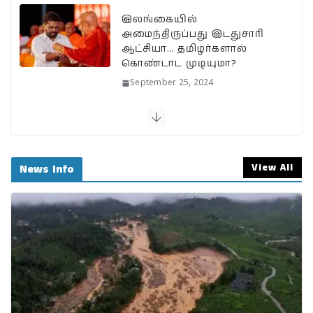
இலங்கையில்
அமைந்திருப்பது இடதுசாரி
ஆட்சியா… தமிழர்களால்
கொண்டாட முடியுமா?
September 25, 2024
பேரழிவின் வடுவாக வயநாடு:
40 ஆண்டுகள் கடந்து அதே
இடத்தில் நிலச்சரிவு!
View All
News Info
August 1, 2024
வயநாடு நிலச்சரிவுக்கு
இதுதான் காரணமா…
நீலகிரியில் Debris Flow
Landslide ஏற்பட வாய்ப்பா?
July 31, 2024
BSNLக்கு மாறும் மக்கள்;