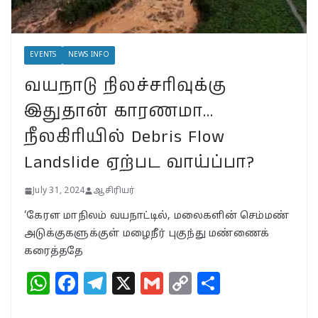
பா.ஜ.க. புத்துயிர் அளிக்குமா…
இறுதி உயிர்த் துடிப்பையும்
நிறுத்துமா?
EVENTS
NEWS INFO
July 30, 2024
வயநாடு நிலச்சரிவுக்கு
வயநாட்டில் முதல் வெற்றி!
இதுதான் காரணமா…
தென்னிந்தியாவின்
முகமாகிறாரா பிரியங்கா?
நீலகிரியில் Debris Flow
காங்கிரஸ் வியூகம் என்ன?
Landslide ஏற்பட வாய்ப்பா?
November 23, 2024
July 31, 2024
ஆசிரியர்
‘கேரள மாநிலம் வயநாட்டில், மலைகளின் செம்மண்
அடுக்குகளுக்குள் மழைநீர் புகுந்து மண்ணைக்
கரைத்ததே
W
F
T
X
G
C
S
h
a
el
m
o
h