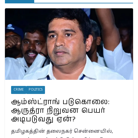
பாட்டிக்கு விஜய் மாநாட்டில்
பிரமாண்ட ’கட் அவுட்’…
த.வெ.க. அட்மினுக்குத்
தெரியுமா?
இலங்கையில்
அமைந்திருப்பது இடதுசாரி
ஆட்சியா… தமிழர்களால்
கொண்டாட முடியுமா?
பேரழிவின் வடுவாக வயநாடு:
40 ஆண்டுகள் கடந்து அதே
இடத்தில் நிலச்சரிவு!
வயநாடு நிலச்சரிவுக்கு
இதுதான் காரணமா…
நீலகிரியில் Debris Flow
Landslide ஏற்பட வாய்ப்பா?
CRIME
POLITICS
ஆம்ஸ்ட்ராங் படுகொலை:
ஆருத்ரா நிறுவன பெயர்
அடிபடுவது ஏன்?
தமிழகத்தின் தலைநகர் சென்னையில்,