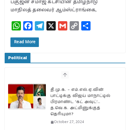
பகுஜன் சமாஜ் கட்சியின் தமிழ்நாடு
மாநிலத் தலைவர் ஆம்ஸ்ட்ராங்கை,
W
F
T
X
G
C
S
h
a
el
m
o
h
at
c
e
ai
p
a
Read More
s
e
g
l
y
r
Political
A
b
ra
Li
e
p
o
m
n
p
o
k
k
தி.மு.க. – எம்.எல்.ஏ.வின்
பாட்டிக்கு விஜய் மாநாட்டில்
பிரமாண்ட ’கட் அவுட்’…
த.வெ.க. அட்மினுக்குத்
தெரியுமா?
October 27, 2024