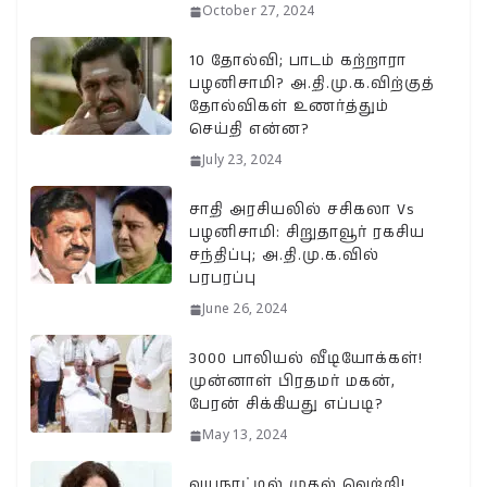
October 27, 2024
10 தோல்வி; பாடம் கற்றாரா
பழனிசாமி? அ.தி.மு.க.விற்குத்
தோல்விகள் உணர்த்தும்
செய்தி என்ன?
July 23, 2024
சாதி அரசியலில் சசிகலா Vs
பழனிசாமி: சிறுதாவூர் ரகசிய
சந்திப்பு; அ.தி.மு.க.வில்
பரபரப்பு
June 26, 2024
3000 பாலியல் வீடியோக்கள்!
முன்னாள் பிரதமர் மகன்,
பேரன் சிக்கியது எப்படி?
May 13, 2024
வயநாட்டில் முதல் வெற்றி!