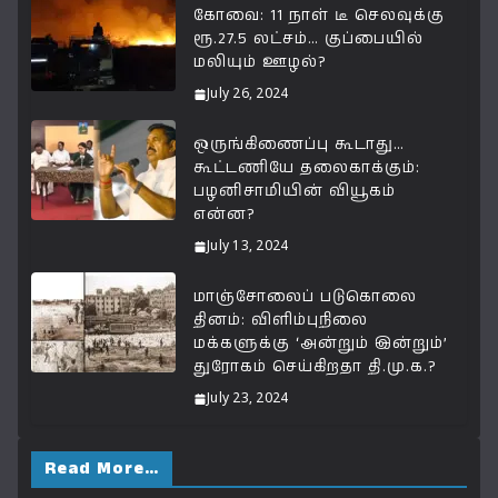
p
o
m
n
கோவை: 11 நாள் டீ செலவுக்கு
ரூ.27.5 லட்சம்… குப்பையில்
p
o
k
மலியும் ஊழல்?
k
July 26, 2024
ஒருங்கிணைப்பு கூடாது…
கூட்டணியே தலைகாக்கும்:
பழனிசாமியின் வியூகம்
என்ன?
July 13, 2024
மாஞ்சோலைப் படுகொலை
தினம்: விளிம்புநிலை
மக்களுக்கு ‘அன்றும் இன்றும்’
துரோகம் செய்கிறதா தி.மு.க.?
July 23, 2024
Read More…