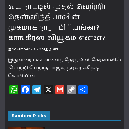
வயநாட்டில் முதல் வெற்றி!
தென்னிந்தியாவின்
முகமாகிறாரா பிரியங்கா?
காங்கிரஸ் வியூகம் என்ன?
November 23, 2024
அன்பு
இதுவரை மக்களவைத் தேர்தலில் கேரளாவில்
வெற்றி பெறாத பாஜக, நடிகர் சுரேஷ்
கோபியின்
W
F
T
X
G
C
S
h
a
el
m
o
h
at
c
e
ai
p
a
s
e
g
l
y
r
Random Picks
A
b
ra
Li
e