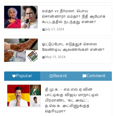
at
c
e
ai
p
a
s
e
g
l
y
r
மம்தா vs நிர்மலா: பொய்
சொன்னாரா மம்தா? நிதி ஆயோக்
A
b
ra
Li
e
கூட்டத்தில் நடந்தது என்ன?
p
o
m
n
July 27, 2024
p
o
k
k
ஓட்டுப்போட எடுத்துச் செல்ல
வேண்டிய ஆவணங்கள் என்ன?
May 13, 2024
Popular
Recent
Comment
தி.மு.க. – எம்.எல்.ஏ.வின்
பாட்டிக்கு விஜய் மாநாட்டில்
பிரமாண்ட ’கட் அவுட்’…
த.வெ.க. அட்மினுக்குத்
தெரியுமா?