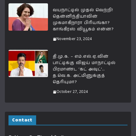
வயநாட்டில் முதல் வெற்றி!
தென்னிந்தியாவின்
முகமாகிறாரா பிரியங்கா?
காங்கிரஸ் வியூகம் என்ன?
November 23, 2024
தி.மு.க. – எம்.எல்.ஏ.வின்
பாட்டிக்கு விஜய் மாநாட்டில்
பிரமாண்ட ’கட் அவுட்’…
த.வெ.க. அட்மினுக்குத்
தெரியுமா?
October 27, 2024
Contact