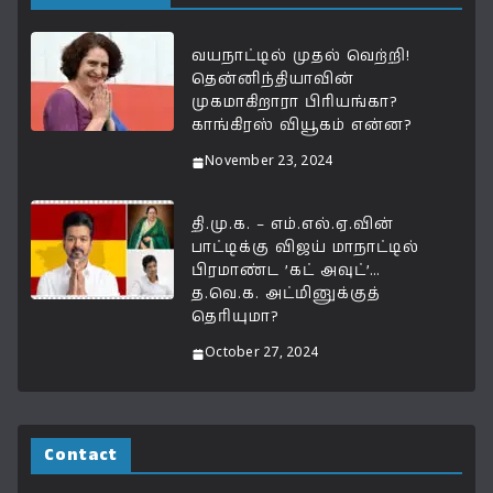
வயநாட்டில் முதல் வெற்றி!
தென்னிந்தியாவின்
முகமாகிறாரா பிரியங்கா?
காங்கிரஸ் வியூகம் என்ன?
November 23, 2024
தி.மு.க. – எம்.எல்.ஏ.வின்
பாட்டிக்கு விஜய் மாநாட்டில்
பிரமாண்ட ’கட் அவுட்’…
த.வெ.க. அட்மினுக்குத்
தெரியுமா?
October 27, 2024
Contact