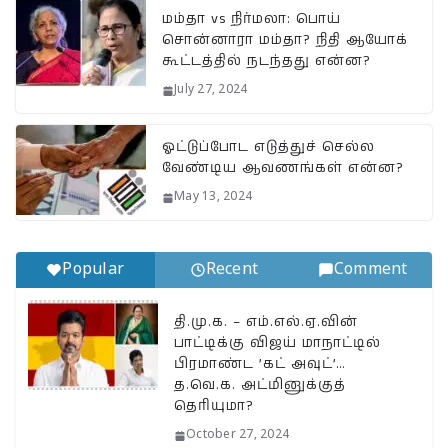
s
e
g
l
y
r
மம்தா vs நிர்மலா: பொய்
சொன்னாரா மம்தா? நிதி ஆயோக்
A
b
ra
Li
e
கூட்டத்தில் நடந்தது என்ன?
p
o
m
n
July 27, 2024
p
o
k
k
ஓட்டுப்போட எடுத்துச் செல்ல
வேண்டிய ஆவணங்கள் என்ன?
May 13, 2024
Popular
Recent
Comment
தி.மு.க. – எம்.எல்.ஏ.வின்
பாட்டிக்கு விஜய் மாநாட்டில்
பிரமாண்ட ’கட் அவுட்’…
த.வெ.க. அட்மினுக்குத்
தெரியுமா?
October 27, 2024