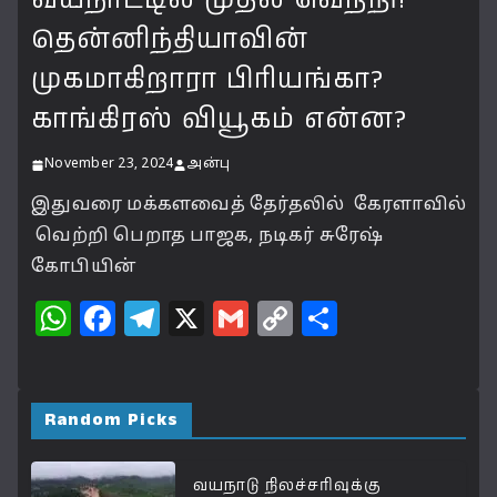
வயநாட்டில் முதல் வெற்றி!
தென்னிந்தியாவின்
முகமாகிறாரா பிரியங்கா?
காங்கிரஸ் வியூகம் என்ன?
November 23, 2024
அன்பு
இதுவரை மக்களவைத் தேர்தலில் கேரளாவில்
வெற்றி பெறாத பாஜக, நடிகர் சுரேஷ்
கோபியின்
W
F
T
X
G
C
S
h
a
el
m
o
h
at
c
e
ai
p
a
s
e
g
l
y
r
Random Picks
A
b
ra
Li
e
p
o
m
n
வயநாடு நிலச்சரிவுக்கு