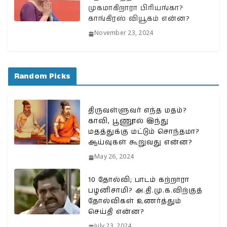
முகமாகிறாரா பிரியங்கா?
காங்கிரஸ் வியூகம் என்ன?
November 23, 2024
Random Picks
திருவள்ளுவர் எந்த மதம்?
காவி, பூணூல் இந்து
மதத்துக்கு மட்டும் சொந்தமா?
ஆய்வுகள் கூறுவது என்ன?
May 26, 2024
10 தோல்வி; பாடம் கற்றாரா
பழனிசாமி? அ.தி.மு.க.விற்குத்
தோல்விகள் உணர்த்தும்
செய்தி என்ன?
July 23, 2024