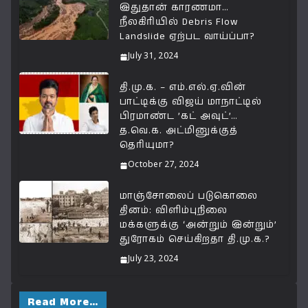
இதுதான் காரணமா…
p
o
k
நீலகிரியில் Debris Flow
k
Landslide ஏற்பட வாய்ப்பா?
July 31, 2024
தி.மு.க. – எம்.எல்.ஏ.வின்
பாட்டிக்கு விஜய் மாநாட்டில்
பிரமாண்ட ’கட் அவுட்’…
த.வெ.க. அட்மினுக்குத்
தெரியுமா?
October 27, 2024
மாஞ்சோலைப் படுகொலை
தினம்: விளிம்புநிலை
மக்களுக்கு ‘அன்றும் இன்றும்’
துரோகம் செய்கிறதா தி.மு.க.?
July 23, 2024
Read More…