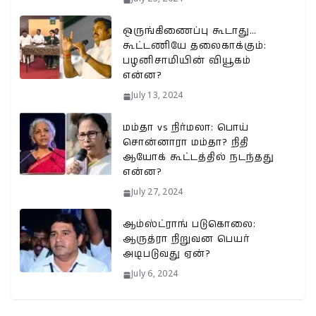
ஒருங்கிணைப்பு கூடாது…
கூட்டணியே தலைகாக்கும்:
பழனிசாமியின் வியூகம்
என்ன?
July 13, 2024
மம்தா vs நிர்மலா: பொய்
சொன்னாரா மம்தா? நிதி
ஆயோக் கூட்டத்தில் நடந்தது
என்ன?
July 27, 2024
ஆம்ஸ்ட்ராங் படுகொலை:
ஆருத்ரா நிறுவன பெயர்
அடிபடுவது ஏன்?
July 6, 2024