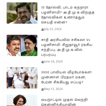
10 தோல்வி; பாடம் கற்றாரா
பழனிசாமி? அ.தி.மு.க.விற்குத்
தோல்விகள் உணர்த்தும்
செய்தி என்ன?
July 23, 2024
சாதி அரசியலில் சசிகலா Vs
பழனிசாமி: சிறுதாவூர் ரகசிய
சந்திப்பு; அ.தி.மு.க.வில்
பரபரப்பு
June 26, 2024
3000 பாலியல் வீடியோக்கள்!
முன்னாள் பிரதமர் மகன்,
பேரன் சிக்கியது எப்படி?
May 13, 2024
வயநாட்டில் முதல் வெற்றி!
தென்னிந்தியாவின்