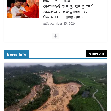
இலங்கையில்
அமைந்திருப்பது இடதுசாரி
ஆட்சியா… தமிழர்களால்
கொண்டாட முடியுமா?
September 25, 2024
பேரழிவின் வடுவாக வயநாடு:
40 ஆண்டுகள் கடந்து அதே
இடத்தில் நிலச்சரிவு!
View All
News Info
August 1, 2024
வயநாடு நிலச்சரிவுக்கு
இதுதான் காரணமா…
நீலகிரியில் Debris Flow
Landslide ஏற்பட வாய்ப்பா?
July 31, 2024
BSNLக்கு மாறும் மக்கள்;
பா.ஜ.க. புத்துயிர் அளிக்குமா…