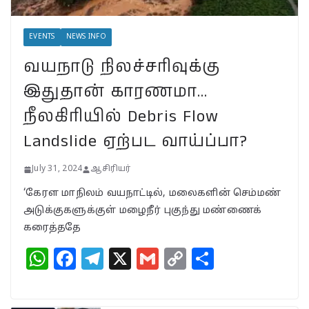
இறுதி உயிர்த் துடிப்பையும்
நிறுத்துமா?
EVENTS
NEWS INFO
July 30, 2024
வயநாடு நிலச்சரிவுக்கு
வயநாட்டில் முதல் வெற்றி!
இதுதான் காரணமா…
தென்னிந்தியாவின்
முகமாகிறாரா பிரியங்கா?
நீலகிரியில் Debris Flow
காங்கிரஸ் வியூகம் என்ன?
Landslide ஏற்பட வாய்ப்பா?
November 23, 2024
July 31, 2024
ஆசிரியர்
‘கேரள மாநிலம் வயநாட்டில், மலைகளின் செம்மண்
அடுக்குகளுக்குள் மழைநீர் புகுந்து மண்ணைக்
கரைத்ததே
W
F
T
X
G
C
S
h
a
el
m
o
h
at
c
e
ai
p
a