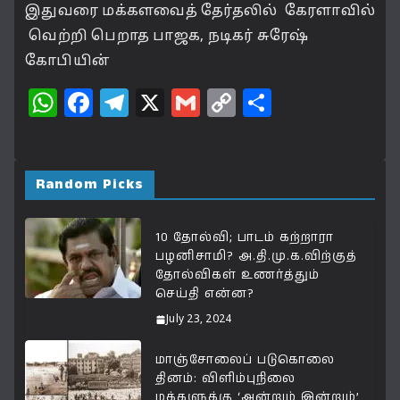
இதுவரை மக்களவைத் தேர்தலில் கேரளாவில்
வெற்றி பெறாத பாஜக, நடிகர் சுரேஷ்
கோபியின்
W
F
T
X
G
C
S
h
a
el
m
o
h
at
c
e
ai
p
a
s
e
g
l
y
r
Random Picks
A
b
ra
Li
e
p
o
m
n
10 தோல்வி; பாடம் கற்றாரா
பழனிசாமி? அ.தி.மு.க.விற்குத்
p
o
k
தோல்விகள் உணர்த்தும்
k
செய்தி என்ன?
July 23, 2024
மாஞ்சோலைப் படுகொலை
தினம்: விளிம்புநிலை
மக்களுக்கு ‘அன்றும் இன்றும்’