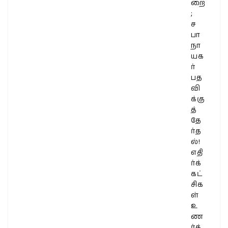
றை
;
ச
பா
நா
யக
ர்
பத
வி
க்கு
த்
தே
ர்த
ல்!
எதி
ர்க்
கட்
சிக
ள்
உ
ண
ர்த்