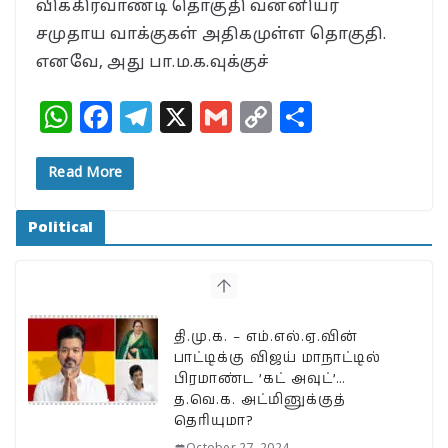
விக்கிரவாண்டி தொகுதி வன்னியர்
சமுதாய வாக்குகள் அதிகமுள்ள தொகுதி.
எனவே, அது பா.ம.க.வுக்குச்
W
F
T
X
G
C
S
h
a
el
m
o
h
at
c
e
ai
p
a
Read More
s
e
g
l
y
r
Political
A
b
ra
Li
e
p
o
m
n
p
o
k
k
தி.மு.க. – எம்.எல்.ஏ.வின்
பாட்டிக்கு விஜய் மாநாட்டில்
பிரமாண்ட ’கட் அவுட்’…
த.வெ.க. அட்மினுக்குத்
தெரியுமா?