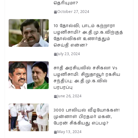
தெரியுமா?
October 27, 2024
10 தோல்வி; பாடம் கற்றாரா
பழனிசாமி? அ.தி.மு.க.விற்குத்
தோல்விகள் உணர்த்தும்
செய்தி என்ன?
July 23, 2024
சாதி அரசியலில் சசிகலா Vs
பழனிசாமி: சிறுதாவூர் ரகசிய
சந்திப்பு; அ.தி.மு.க.வில்
பரபரப்பு
June 26, 2024
3000 பாலியல் வீடியோக்கள்!
முன்னாள் பிரதமர் மகன்,
பேரன் சிக்கியது எப்படி?
May 13, 2024