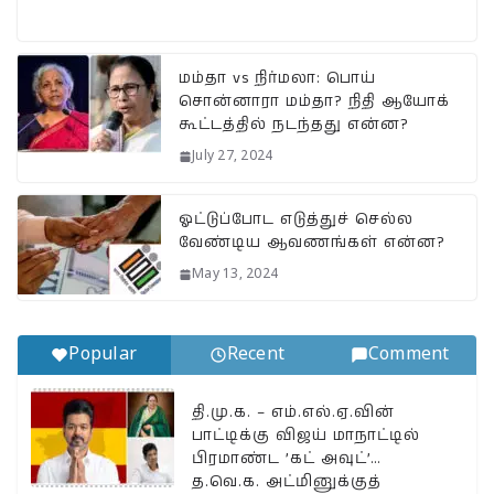
h
a
el
m
o
h
at
c
e
ai
p
a
s
e
g
l
y
r
மம்தா vs நிர்மலா: பொய்
சொன்னாரா மம்தா? நிதி ஆயோக்
A
b
ra
Li
e
கூட்டத்தில் நடந்தது என்ன?
p
o
m
n
July 27, 2024
p
o
k
k
ஓட்டுப்போட எடுத்துச் செல்ல
வேண்டிய ஆவணங்கள் என்ன?
May 13, 2024
Popular
Recent
Comment
தி.மு.க. – எம்.எல்.ஏ.வின்
பாட்டிக்கு விஜய் மாநாட்டில்
பிரமாண்ட ’கட் அவுட்’…
த.வெ.க. அட்மினுக்குத்