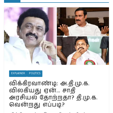
தெரியுமா?
இலங்கையில்
அமைந்திருப்பது இடதுசாரி
ஆட்சியா… தமிழர்களால்
கொண்டாட முடியுமா?
பேரழிவின் வடுவாக வயநாடு:
40 ஆண்டுகள் கடந்து அதே
இடத்தில் நிலச்சரிவு!
வயநாடு நிலச்சரிவுக்கு
இதுதான் காரணமா…
நீலகிரியில் Debris Flow
Landslide ஏற்பட வாய்ப்பா?
வயநாட்டில் முதல் வெற்றி!
தென்னிந்தியாவின்
முகமாகிறாரா பிரியங்கா?
EXPLAINER
POLITICS
காங்கிரஸ் வியூகம் என்ன?
விக்கிரவாண்டி: அ.தி.மு.க.
விலகியது ஏன்… சாதி
அரசியல் தோற்றதா? தி.மு.க.
வென்றது எப்படி?