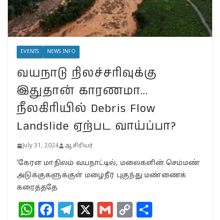
BSNLக்கு மாறும் மக்கள்;
பா.ஜ.க. புத்துயிர் அளிக்குமா…
இறுதி உயிர்த் துடிப்பையும்
நிறுத்துமா?
EVENTS
NEWS INFO
July 30, 2024
வயநாடு நிலச்சரிவுக்கு
வயநாட்டில் முதல் வெற்றி!
இதுதான் காரணமா…
தென்னிந்தியாவின்
முகமாகிறாரா பிரியங்கா?
நீலகிரியில் Debris Flow
காங்கிரஸ் வியூகம் என்ன?
Landslide ஏற்பட வாய்ப்பா?
November 23, 2024
July 31, 2024
ஆசிரியர்
‘கேரள மாநிலம் வயநாட்டில், மலைகளின் செம்மண்
அடுக்குகளுக்குள் மழைநீர் புகுந்து மண்ணைக்
கரைத்ததே
W
F
T
X
G
C
S