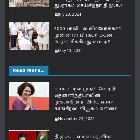
துரோகம் செய்கிறதா தி.மு.க.?
July 23, 2024
3000 பாலியல் வீடியோக்கள்!
முன்னாள் பிரதமர் மகன்,
பேரன் சிக்கியது எப்படி?
May 13, 2024
Read More…
வயநாட்டில் முதல் வெற்றி!
தென்னிந்தியாவின்
முகமாகிறாரா பிரியங்கா?
காங்கிரஸ் வியூகம் என்ன?
November 23, 2024
தி.மு.க. – எம்.எல்.ஏ.வின்