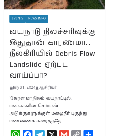
வயநாடு
EVENTS
NEWS INFO
நிலச்சரிவுக்கு
இதுதான்
வயநாடு நிலச்சரிவுக்கு
காரணமா…
நீலகிரியில் Debris
இதுதான் காரணமா…
Flow Landslide
நீலகிரியில் Debris Flow
ஏற்பட வாய்ப்பா?
July 31, 2024
Landslide ஏற்பட
வாய்ப்பா?
BSNLக்கு மாறும்
மக்கள்; பா.ஜ.க.
July 31, 2024
ஆசிரியர்
புத்துயிர்
அளிக்குமா… இறுதி
‘கேரள மாநிலம் வயநாட்டில்,
உயிர்த்
மலைகளின் செம்மண்
துடிப்பையும்
அடுக்குகளுக்குள் மழைநீர் புகுந்து
நிறுத்துமா?
மண்ணைக் கரைத்ததே
July 30, 2024
W
F
T
X
G
C
S