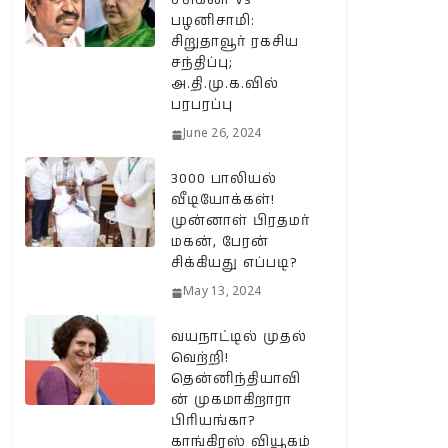
சசிகலா Vs
பழனிசாமி:
சிறுதாவூர் ரகசிய
சந்திப்பு;
அ.தி.மு.க.வில்
பரபரப்பு
June 26, 2024
3000 பாலியல்
வீடியோக்கள்!
முன்னாள் பிரதமர்
மகன், பேரன்
சிக்கியது எப்படி?
May 13, 2024
வயநாட்டில் முதல்
வெற்றி!
தென்னிந்தியாவி
ன் முகமாகிறாரா
பிரியங்கா?
காங்கிரஸ் வியூகம்