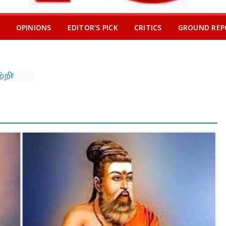
OPINIONS
EDITOR’S PICK
CRITICS
GROUND REP
்
்டில்
…
சாரி
ல்
யநாடு:
 அதே
ு
w