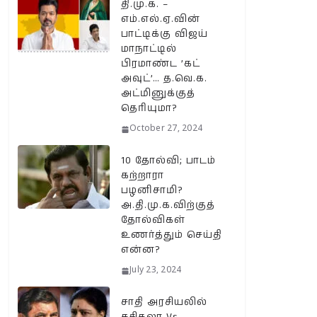
தி.மு.க. –
எம்.எல்.ஏ.வின்
பாட்டிக்கு விஜய்
மாநாட்டில்
பிரமாண்ட ’கட்
அவுட்’… த.வெ.க.
அட்மினுக்குத்
தெரியுமா?
October 27, 2024
10 தோல்வி; பாடம்
கற்றாரா
பழனிசாமி?
அ.தி.மு.க.விற்குத்
தோல்விகள்
உணர்த்தும் செய்தி
என்ன?
July 23, 2024
சாதி அரசியலில்