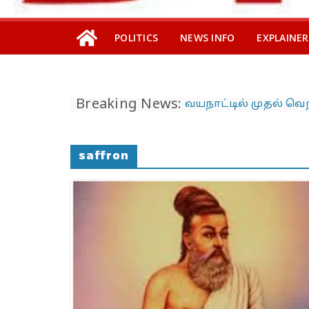
POLITICS
NEWS INFO
EXPLAINER
Breaking News:
தி.மு.க. – எம்.எல்.ஏ.வின
பாட்டிக்கு விஜய் மாநாட
பிரமாண்ட ’கட் அவுட்’
த.வெ.க. அட்மினுக்குத்
saffron
தெரியுமா?
இலங்கையில்
அமைந்திருப்பது இடது
ஆட்சியா… தமிழர்களா
கொண்டாட முடியுமா?
பேரழிவின் வடுவாக வ
40 ஆண்டுகள் கடந்து
இடத்தில் நிலச்சரிவு!
வயநாடு நிலச்சரிவுக்க
இதுதான் காரணமா…
நீலகிரியில் Debris Flo