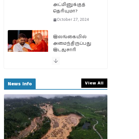
அட்மினுக்குத்
தெரியுமா?
October 27, 2024
இலங்கையில்
அமைந்திருப்பது
இடதுசாரி
ஆட்சியா…
தமிழர்களால்
கொண்டாட
முடியுமா?
View All
News Info
September 25, 2024
பேரழிவின் வடுவாக
வயநாடு: 40
ஆண்டுகள் கடந்து
அதே இடத்தில்
நிலச்சரிவு!
August 1, 2024