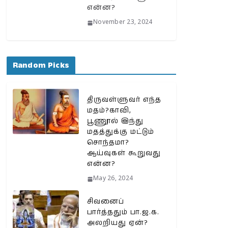
என்ன?
November 23, 2024
Random Picks
திருவள்ளுவர் எந்த
மதம்?காவி,
பூணூல் இந்து
மதத்துக்கு மட்டும்
சொந்தமா?
ஆய்வுகள் கூறுவது
என்ன?
May 26, 2024
சிவனைப்
பார்த்ததும் பா.ஜ.க.
அலறியது ஏன்?