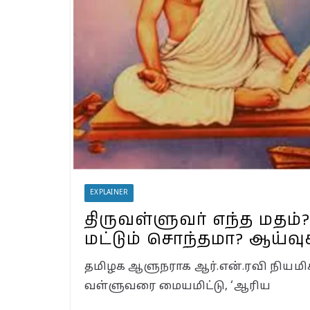
Landslide ஏற்பட வாய்ப
வயநாட்டில் முதல் வெற
தென்னிந்தியாவின்
முகமாகிறாரா பிரியங
காங்கிரஸ் வியூகம் எ
EXPLAINER
திருவள்ளுவர் எந்த மதம்?
மட்டும் சொந்தமா? ஆய்வ
தமிழக ஆளுநராக ஆர்.என்.ரவி நியமிக்
வள்ளுவரை மையமிட்டு, ‘ஆரிய