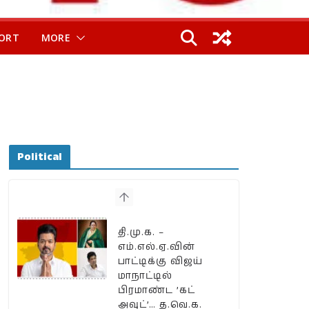
ORT
MORE
Political
தி.மு.க. –
எம்.எல்.ஏ.வின்
பாட்டிக்கு விஜய்
மாநாட்டில்
பிரமாண்ட ’கட்
அவுட்’… த.வெ.க.