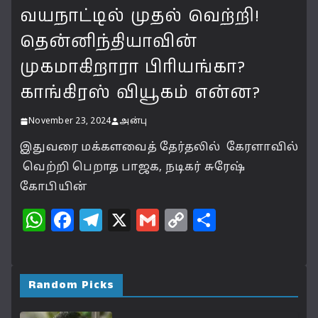
வயநாட்டில் முதல் வெற்றி!
தென்னிந்தியாவின்
முகமாகிறாரா பிரியங்கா?
காங்கிரஸ் வியூகம் என்ன?
November 23, 2024
அன்பு
இதுவரை மக்களவைத் தேர்தலில் கேரளாவில்
வெற்றி பெறாத பாஜக, நடிகர் சுரேஷ்
கோபியின்
W
F
T
X
G
C
S
h
a
el
m
o
h
at
c
e
ai
p
a
s
e
g
l
y
r
Random Picks
A
b
ra
Li
e