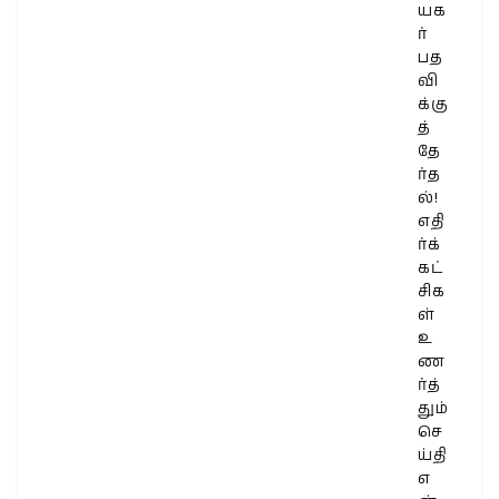
யக
ர்
பத
வி
க்கு
த்
தே
ர்த
ல்!
எதி
ர்க்
கட்
சிக
ள்
உ
ண
ர்த்
தும்
செ
ய்தி
எ