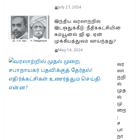
July 27, 2024
இந்திய வரலாற்றில்
இடஒதுக்கீடு: நீதிக்கட்சியின்
கம்யூனல் ஜி.ஓ. ஏன்
முக்கியத்துவம் வாய்ந்தது?
May 14, 2024
வர
லா
ற்றி
ல்
முத
ல்
மு
றை
;
ச
பா
நா