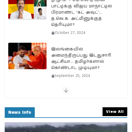
k
பாட்டிக்கு விஜய் மாநாட்டில்
பிரமாண்ட ’கட் அவுட்’…
த.வெ.க. அட்மினுக்குத்
தெரியுமா?
October 27, 2024
இலங்கையில்
அமைந்திருப்பது இடதுசாரி
ஆட்சியா… தமிழர்களால்
கொண்டாட முடியுமா?
September 25, 2024
பேரழிவின் வடுவாக வயநாடு:
40 ஆண்டுகள் கடந்து அதே
இடத்தில் நிலச்சரிவு!
View All
News Info
August 1, 2024
வயநாடு நிலச்சரிவுக்கு