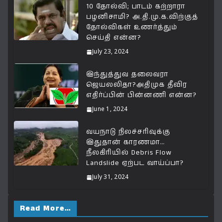
p
o
m
n
10 தோல்வி; பாடம் கற்றாரா
பழனிசாமி? அ.தி.மு.க.விற்குத்
p
o
k
தோல்விகள் உணர்த்தும்
k
செய்தி என்ன?
July 23, 2024
இந்துத்துவ தலைவரா
ஜெயலலிதா?அதிமுக தீவிர
எதிர்ப்பின் பின்னணி என்ன?
June 1, 2024
வயநாடு நிலச்சரிவுக்கு
இதுதான் காரணமா…
நீலகிரியில் Debris Flow
Landslide ஏற்பட வாய்ப்பா?
July 31, 2024
Read More…