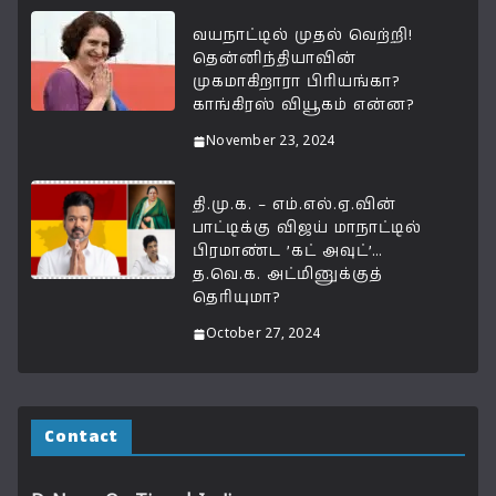
வயநாட்டில் முதல் வெற்றி!
தென்னிந்தியாவின்
முகமாகிறாரா பிரியங்கா?
காங்கிரஸ் வியூகம் என்ன?
November 23, 2024
தி.மு.க. – எம்.எல்.ஏ.வின்
பாட்டிக்கு விஜய் மாநாட்டில்
பிரமாண்ட ’கட் அவுட்’…
த.வெ.க. அட்மினுக்குத்
தெரியுமா?
October 27, 2024
Contact