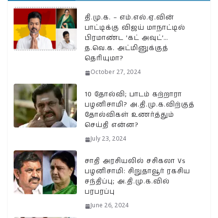
தி.மு.க. – எம்.எல்.ஏ.வின்
பாட்டிக்கு விஜய் மாநாட்டில்
பிரமாண்ட ’கட் அவுட்’…
த.வெ.க. அட்மினுக்குத்
தெரியுமா?
October 27, 2024
10 தோல்வி; பாடம் கற்றாரா
பழனிசாமி? அ.தி.மு.க.விற்குத்
தோல்விகள் உணர்த்தும்
செய்தி என்ன?
July 23, 2024
சாதி அரசியலில் சசிகலா Vs
பழனிசாமி: சிறுதாவூர் ரகசிய
சந்திப்பு; அ.தி.மு.க.வில்
பரபரப்பு
June 26, 2024