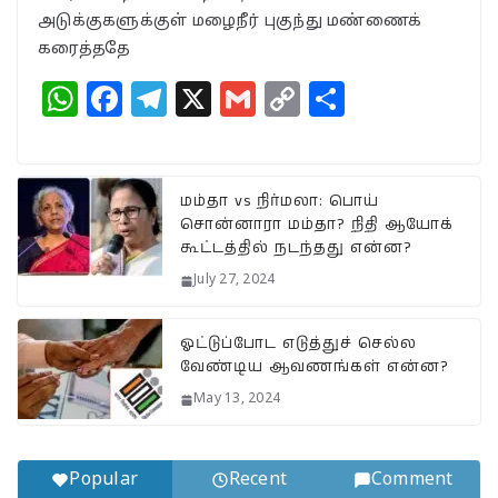
அடுக்குகளுக்குள் மழைநீர் புகுந்து மண்ணைக்
கரைத்ததே
W
F
T
X
G
C
S
h
a
el
m
o
h
at
c
e
ai
p
a
s
e
g
l
y
r
மம்தா vs நிர்மலா: பொய்
சொன்னாரா மம்தா? நிதி ஆயோக்
A
b
ra
Li
e
கூட்டத்தில் நடந்தது என்ன?
p
o
m
n
July 27, 2024
p
o
k
k
ஓட்டுப்போட எடுத்துச் செல்ல
வேண்டிய ஆவணங்கள் என்ன?
May 13, 2024
Popular
Recent
Comment