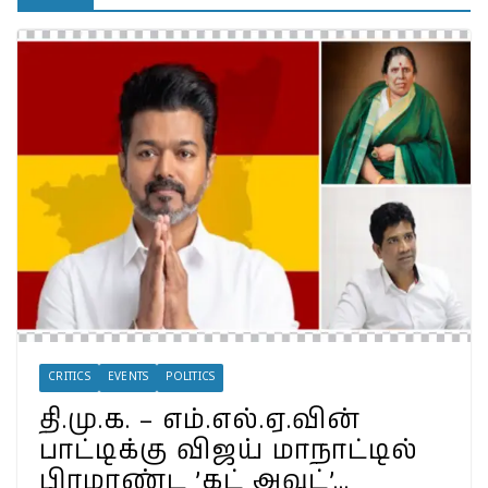
தெரியுமா?
இலங்கையில்
அமைந்திருப்பது இடதுசாரி
ஆட்சியா… தமிழர்களால்
கொண்டாட முடியுமா?
பேரழிவின் வடுவாக வயநாடு:
40 ஆண்டுகள் கடந்து அதே
இடத்தில் நிலச்சரிவு!
வயநாடு நிலச்சரிவுக்கு
இதுதான் காரணமா…
நீலகிரியில் Debris Flow
Landslide ஏற்பட வாய்ப்பா?
வயநாட்டில் முதல் வெற்றி!
தென்னிந்தியாவின்
முகமாகிறாரா பிரியங்கா?
காங்கிரஸ் வியூகம் என்ன?
CRITICS
EVENTS
POLITICS
தி.மு.க. – எம்.எல்.ஏ.வின்
பாட்டிக்கு விஜய் மாநாட்டில்
பிரமாண்ட ’கட் அவுட்’…