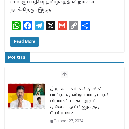
வாக்குப்பதிவு தமிழகத்தில் நாளை
நடக்கிறது. இந்த
W
F
T
X
G
C
S
h
a
el
m
o
h
at
c
e
ai
p
a
Read More
s
e
g
l
y
r
Political
A
b
ra
Li
e
p
o
m
n
p
o
k
k
தி.மு.க. – எம்.எல்.ஏ.வின்
பாட்டிக்கு விஜய் மாநாட்டில்
பிரமாண்ட ’கட் அவுட்’…
த.வெ.க. அட்மினுக்குத்
தெரியுமா?
October 27, 2024