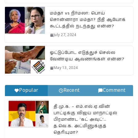
at
c
e
ai
p
a
s
e
g
l
y
r
மம்தா vs நிர்மலா: பொய்
சொன்னாரா மம்தா? நிதி ஆயோக்
A
b
ra
Li
e
கூட்டத்தில் நடந்தது என்ன?
p
o
m
n
July 27, 2024
p
o
k
k
ஓட்டுப்போட எடுத்துச் செல்ல
வேண்டிய ஆவணங்கள் என்ன?
May 13, 2024
Popular
Recent
Comment
தி.மு.க. – எம்.எல்.ஏ.வின்
பாட்டிக்கு விஜய் மாநாட்டில்
பிரமாண்ட ’கட் அவுட்’…
த.வெ.க. அட்மினுக்குத்
தெரியுமா?