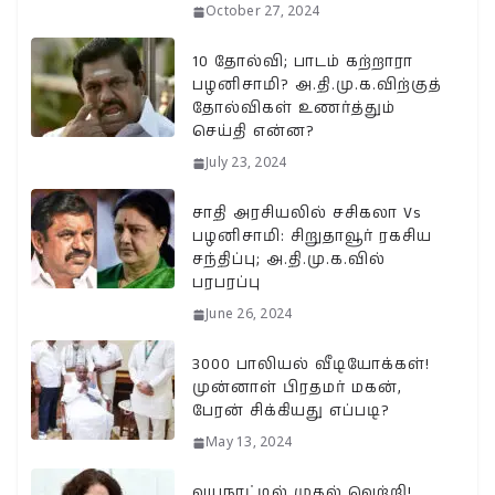
October 27, 2024
10 தோல்வி; பாடம் கற்றாரா
பழனிசாமி? அ.தி.மு.க.விற்குத்
தோல்விகள் உணர்த்தும்
செய்தி என்ன?
July 23, 2024
சாதி அரசியலில் சசிகலா Vs
பழனிசாமி: சிறுதாவூர் ரகசிய
சந்திப்பு; அ.தி.மு.க.வில்
பரபரப்பு
June 26, 2024
3000 பாலியல் வீடியோக்கள்!
முன்னாள் பிரதமர் மகன்,
பேரன் சிக்கியது எப்படி?
May 13, 2024
வயநாட்டில் முதல் வெற்றி!