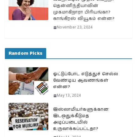
தென்னிந்தியாவின்
முகமாகிறாரா பிரியங்கா?
காங்கிரஸ் வியூகம் என்ன?
November 23, 2024
Random Picks
ஓட்டுப்போட எடுத்துச் செல்ல
வேண்டிய ஆவணங்கள்
என்ன?
May 13, 2024
இஸ்லாமியர்களுக்கான
இடஒதுக்கீடுமத
அடிப்படையில்
உருவாக்கப்பட்டதா?