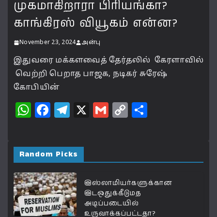
முகமாகிறாரா பிரியங்கா?
காங்கிரஸ் வியூகம் என்ன?
November 23, 2024
அன்பு
இதுவரை மக்களவைத் தேர்தலில் கேரளாவில்
வெற்றி பெறாத பாஜக, நடிகர் சுரேஷ்
கோபியின்
W
F
T
X
G
C
S
h
a
el
m
o
h
at
c
e
ai
p
a
s
e
g
l
y
r
Random Picks
A
b
ra
Li
e
p
o
m
n
இஸ்லாமியர்களுக்கான
இடஒதுக்கீடுமத
p
o
k
அடிப்படையில்
உருவாக்கப்பட்டதா?