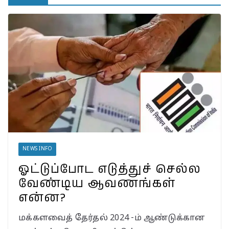
பாட்டிக்கு விஜய் மாநாட்டில்
பிரமாண்ட ’கட் அவுட்’…
த.வெ.க. அட்மினுக்குத்
தெரியுமா?
இலங்கையில்
அமைந்திருப்பது இடதுசாரி
ஆட்சியா… தமிழர்களால்
கொண்டாட முடியுமா?
பேரழிவின் வடுவாக வயநாடு:
40 ஆண்டுகள் கடந்து அதே
இடத்தில் நிலச்சரிவு!
வயநாடு நிலச்சரிவுக்கு
இதுதான் காரணமா…
நீலகிரியில் Debris Flow
Landslide ஏற்பட வாய்ப்பா?
NEWS INFO
ஓட்டுப்போட எடுத்துச் செல்ல
வேண்டிய ஆவணங்கள்
என்ன?
மக்களவைத் தேர்தல் 2024 -ம் ஆண்டுக்கான