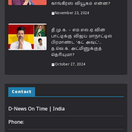
காங்கிரஸ் வியூகம் என்ன?
November 23, 2024
தி.மு.க. – எம்.எல்.ஏ.வின்
பாட்டிக்கு விஜய் மாநாட்டில்
பிரமாண்ட ’கட் அவுட்’…
த.வெ.க. அட்மினுக்குத்
தெரியுமா?
October 27, 2024
Contact
D-News On Time | India
Phone: