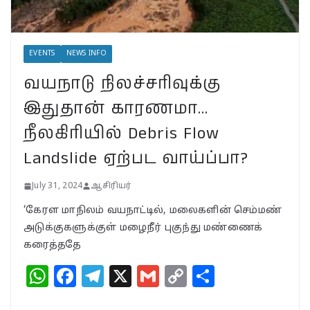
பா.ஜ.க. புத்துயிர் அளிக்குமா…
இறுதி உயிர்த் துடிப்பையும்
நிறுத்துமா?
EVENTS
NEWS INFO
July 30, 2024
வயநாடு நிலச்சரிவுக்கு
வயநாட்டில் முதல் வெற்றி!
இதுதான் காரணமா…
தென்னிந்தியாவின்
முகமாகிறாரா பிரியங்கா?
நீலகிரியில் Debris Flow
காங்கிரஸ் வியூகம் என்ன?
Landslide ஏற்பட வாய்ப்பா?
November 23, 2024
July 31, 2024
ஆசிரியர்
‘கேரள மாநிலம் வயநாட்டில், மலைகளின் செம்மண்
அடுக்குகளுக்குள் மழைநீர் புகுந்து மண்ணைக்
கரைத்ததே
W
F
T
X
G
C
S
h
a
el
m
o
h