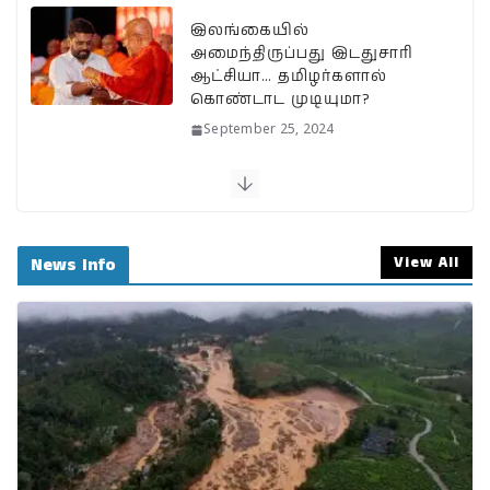
இலங்கையில்
அமைந்திருப்பது இடதுசாரி
ஆட்சியா… தமிழர்களால்
கொண்டாட முடியுமா?
September 25, 2024
பேரழிவின் வடுவாக வயநாடு:
40 ஆண்டுகள் கடந்து அதே
இடத்தில் நிலச்சரிவு!
View All
News Info
August 1, 2024
வயநாடு நிலச்சரிவுக்கு
இதுதான் காரணமா…
நீலகிரியில் Debris Flow
Landslide ஏற்பட வாய்ப்பா?
July 31, 2024
BSNLக்கு மாறும் மக்கள்;