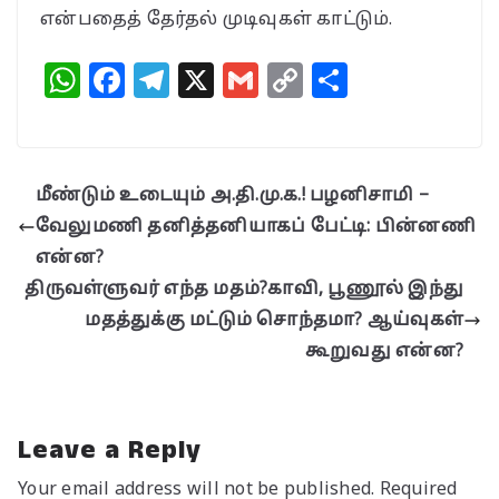
என்பதைத் தேர்தல் முடிவுகள் காட்டும்.
W
F
T
X
G
C
S
h
a
el
m
o
h
at
c
e
ai
p
a
s
e
g
l
y
r
மீண்டும் உடையும் அ.தி.மு.க.! பழனிசாமி –
A
b
ra
Li
e
வேலுமணி தனித்தனியாகப் பேட்டி: பின்னணி
p
o
m
n
என்ன?
p
o
k
திருவள்ளுவர் எந்த மதம்?காவி, பூணூல் இந்து
k
மதத்துக்கு மட்டும் சொந்தமா? ஆய்வுகள்
கூறுவது என்ன?
Leave a Reply
Your email address will not be published.
Required