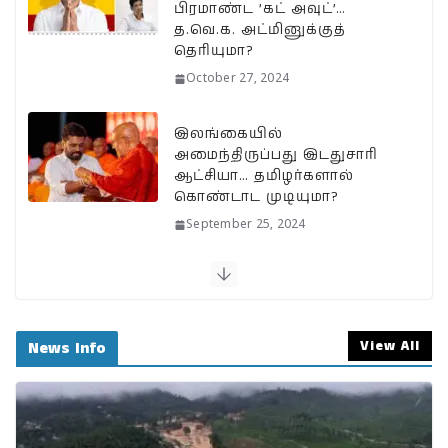
பிரமாண்ட ’கட் அவுட்’…
த.வெ.க. அட்மினுக்குத்
தெரியுமா?
October 27, 2024
இலங்கையில்
அமைந்திருப்பது இடதுசாரி
ஆட்சியா… தமிழர்களால்
கொண்டாட முடியுமா?
September 25, 2024
பேரழிவின் வடுவாக வயநாடு: 40 ஆண்டுகள்
கடந்து அதே இடத்தில் நிலச்சரிவு!
August 1, 2024
View All
News Info
வயநாடு நிலச்சரிவுக்கு இதுதான் காரணமா…
நீலகிரியில் Debris Flow Landslide ஏற்பட
வாய்ப்பா?