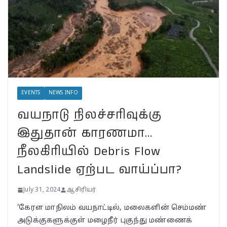
July 31, 2024
BSNLக்கு மாறும் மக்கள்; பா.ஜ.க. புத்துயிர்
அளிக்குமா… இறுதி உயிர்த் துடிப்பையும்
நிறுத்துமா?
July 30, 2024
வயநாட்டில் முதல் வெற்றி!
EVENTS
NEWS INFO
தென்னிந்தியாவின்
வயநாடு நிலச்சரிவுக்கு
முகமாகிறாரா பிரியங்கா?
காங்கிரஸ் வியூகம் என்ன?
இதுதான் காரணமா…
November 23, 2024
நீலகிரியில் Debris Flow
Landslide ஏற்பட வாய்ப்பா?
July 31, 2024
ஆசிரியர்
‘கேரள மாநிலம் வயநாட்டில், மலைகளின் செம்மண்
அடுக்குகளுக்குள் மழைநீர் புகுந்து மண்ணைக்