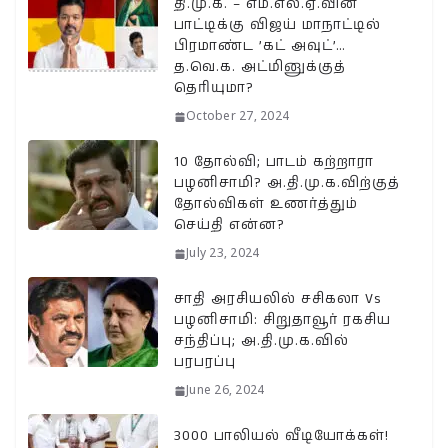
தி.மு.க. – எம்.எல்.ஏ.வின்
பாட்டிக்கு விஜய் மாநாட்டில்
பிரமாண்ட ’கட் அவுட்’…
த.வெ.க. அட்மினுக்குத்
தெரியுமா?
October 27, 2024
10 தோல்வி; பாடம் கற்றாரா
பழனிசாமி? அ.தி.மு.க.விற்குத்
தோல்விகள் உணர்த்தும்
செய்தி என்ன?
July 23, 2024
சாதி அரசியலில் சசிகலா Vs
பழனிசாமி: சிறுதாவூர் ரகசிய
சந்திப்பு; அ.தி.மு.க.வில்
பரபரப்பு
June 26, 2024
3000 பாலியல் வீடியோக்கள்!