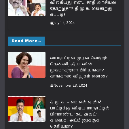
விலகியது ஏன்… சாதி அரசியல்
தோற்றதா? தி.மு.க. வென்றது
எப்படி?
July 14, 2024
Read More…
வயநாட்டில் முதல் வெற்றி!
தென்னிந்தியாவின்
முகமாகிறாரா பிரியங்கா?
காங்கிரஸ் வியூகம் என்ன?
November 23, 2024
தி.மு.க. – எம்.எல்.ஏ.வின்
பாட்டிக்கு விஜய் மாநாட்டில்
பிரமாண்ட ’கட் அவுட்’…
த.வெ.க. அட்மினுக்குத்
தெரியுமா?