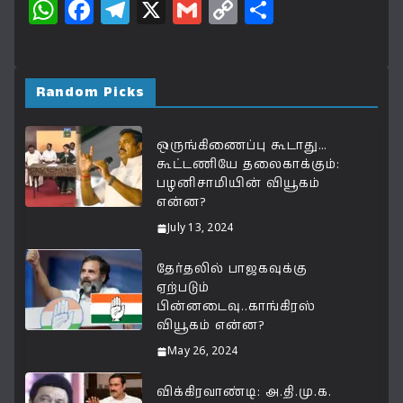
W
F
T
X
G
C
S
h
a
el
m
o
h
at
c
e
ai
p
a
s
e
g
l
y
r
Random Picks
A
b
ra
Li
e
p
o
m
n
ஒருங்கிணைப்பு கூடாது…
கூட்டணியே தலைகாக்கும்:
p
o
k
பழனிசாமியின் வியூகம்
k
என்ன?
July 13, 2024
தேர்தலில் பாஜகவுக்கு
ஏற்படும்
பின்னடைவு..காங்கிரஸ்
வியூகம் என்ன?
May 26, 2024
விக்கிரவாண்டி: அ.தி.மு.க.