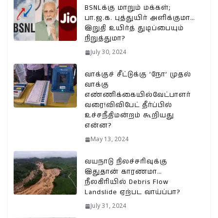
BSNLக்கு மாறும் மக்கள்;
பா.ஜ.க. புத்துயிர் அளிக்குமா…
இறுதி உயிர்த் துடிப்பையும்
நிறுத்துமா?
July 30, 2024
வாக்குச் சீட்டுக்கு ’நோ’ முதல்
வாக்கு
எண்ணிக்கையில்வேட்பாளர்
வரை!விவிபேட் தீர்ப்பில்
உச்சநீதிமன்றம் கூறியது
என்ன?
May 13, 2024
வயநாடு நிலச்சரிவுக்கு
இதுதான் காரணமா…
நீலகிரியில் Debris Flow
Landslide ஏற்பட வாய்ப்பா?
July 31, 2024