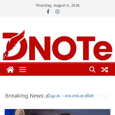
Skip
Thursday, August 6, 2026
to
content
Breaking News:
தி.மு.க. – எம்.எல்.ஏ.வின்
பாட்டிக்கு விஜய் மாநாட்டில்
பிரமாண்ட ’கட் அவுட்’…
த.வெ.க. அட்மினுக்குத்