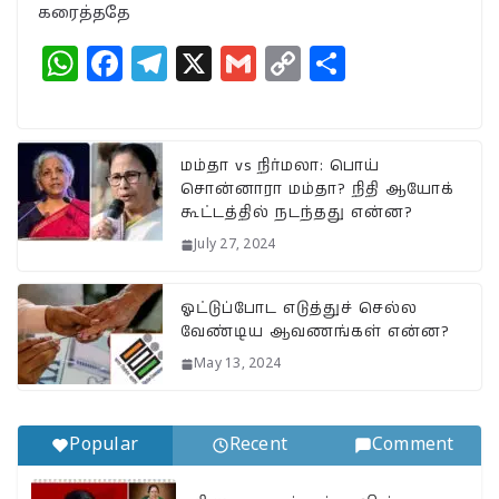
கரைத்ததே
W
F
T
X
G
C
S
h
a
el
m
o
h
at
c
e
ai
p
a
s
e
g
l
y
r
மம்தா vs நிர்மலா: பொய்
சொன்னாரா மம்தா? நிதி ஆயோக்
A
b
ra
Li
e
கூட்டத்தில் நடந்தது என்ன?
p
o
m
n
July 27, 2024
p
o
k
k
ஓட்டுப்போட எடுத்துச் செல்ல
வேண்டிய ஆவணங்கள் என்ன?
May 13, 2024
Popular
Recent
Comment