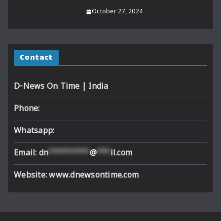
October 27, 2024
Contact
D-News On Time | India
Phone:
Whatsapp:
Email:
dn
*********
@
***
il.com
Website: www.dnewsontime.com