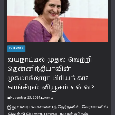
EXPLAINER
வயநாட்டில் முதல் வெற்றி!
தென்னிந்தியாவின்
முகமாகிறாரா பிரியங்கா?
காங்கிரஸ் வியூகம் என்ன?
November 23, 2024
அன்பு
இதுவரை மக்களவைத் தேர்தலில் கேரளாவில்
வெற்றி பெறாத பாஜக, நடிகர் சுரேஷ்