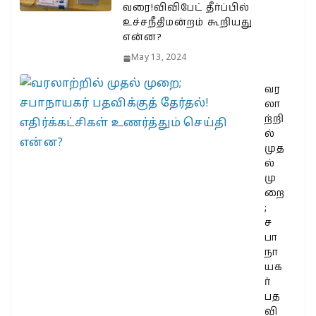
வரை!விவிபேட் தீர்ப்பில்
உச்சநீதிமன்றம் கூறியது
என்ன?
May 13, 2024
வர
லா
ற்றி
ல்
முத
ல்
மு
றை
;
ச
பா
நா
யக
ர்
பத
வி