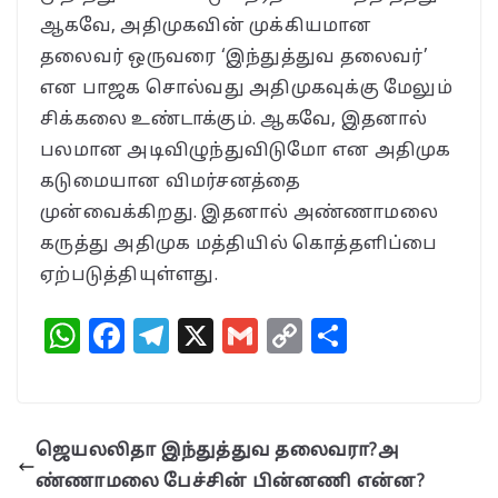
ஆகவே, அதிமுகவின் முக்கியமான
தலைவர் ஒருவரை ‘இந்துத்துவ தலைவர்’
என பாஜக சொல்வது அதிமுகவுக்கு மேலும்
சிக்கலை உண்டாக்கும். ஆகவே, இதனால்
பலமான அடிவிழுந்துவிடுமோ என அதிமுக
கடுமையான விமர்சனத்தை
முன்வைக்கிறது. இதனால் அண்ணாமலை
கருத்து அதிமுக மத்தியில் கொத்தளிப்பை
ஏற்படுத்தியுள்ளது.
W
F
T
X
G
C
S
h
a
el
m
o
h
at
c
e
ai
p
a
s
e
g
l
y
r
ஜெயலலிதா இந்துத்துவ தலைவரா?அ
A
b
ra
Li
e
ண்ணாமலை பேச்சின் பின்னணி என்ன?