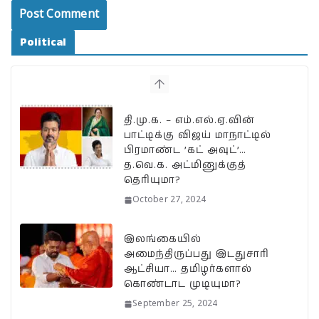
Political
தி.மு.க. – எம்.எல்.ஏ.வின்
பாட்டிக்கு விஜய் மாநாட்டில்
பிரமாண்ட ’கட் அவுட்’…
த.வெ.க. அட்மினுக்குத்
தெரியுமா?
October 27, 2024
இலங்கையில்
அமைந்திருப்பது இடதுசாரி
ஆட்சியா… தமிழர்களால்
கொண்டாட முடியுமா?
September 25, 2024