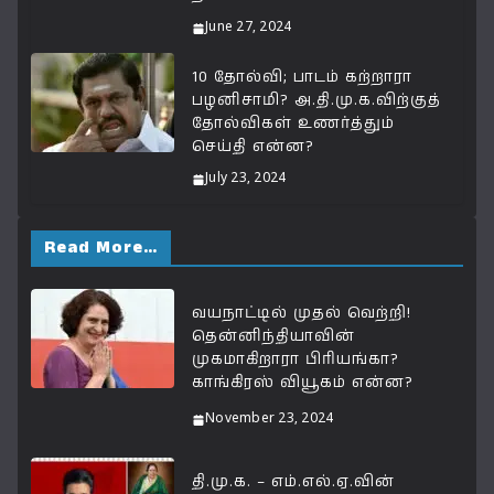
June 27, 2024
10 தோல்வி; பாடம் கற்றாரா
பழனிசாமி? அ.தி.மு.க.விற்குத்
தோல்விகள் உணர்த்தும்
செய்தி என்ன?
July 23, 2024
Read More…
வயநாட்டில் முதல் வெற்றி!
தென்னிந்தியாவின்
முகமாகிறாரா பிரியங்கா?
காங்கிரஸ் வியூகம் என்ன?
November 23, 2024
தி.மு.க. – எம்.எல்.ஏ.வின்