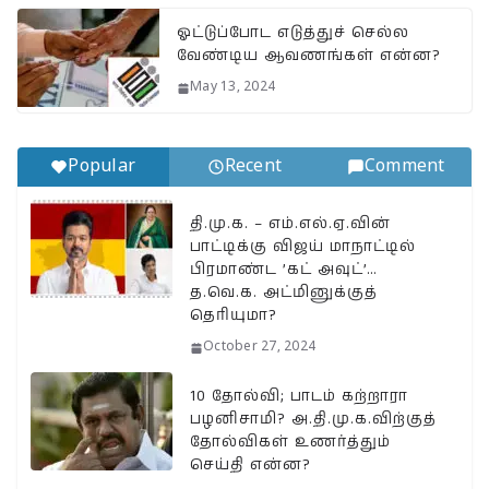
p
o
k
k
ஓட்டுப்போட எடுத்துச் செல்ல
வேண்டிய ஆவணங்கள் என்ன?
May 13, 2024
Popular
Recent
Comment
தி.மு.க. – எம்.எல்.ஏ.வின்
பாட்டிக்கு விஜய் மாநாட்டில்
பிரமாண்ட ’கட் அவுட்’…
த.வெ.க. அட்மினுக்குத்
தெரியுமா?
October 27, 2024
10 தோல்வி; பாடம் கற்றாரா
பழனிசாமி? அ.தி.மு.க.விற்குத்
தோல்விகள் உணர்த்தும்
செய்தி என்ன?