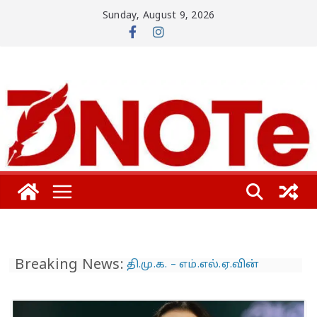
Skip
Sunday, August 9, 2026
to
content
Breaking News:
தி.மு.க. – எம்.எல்.ஏ.வின்
பாட்டிக்கு விஜய் மாநாட்டில்
பிரமாண்ட ’கட் அவுட்’…
த.வெ.க. அட்மினுக்குத்