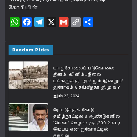
கோபியின்
W
F
T
X
G
C
S
h
a
el
m
o
h
at
c
e
ai
p
a
s
e
g
l
y
r
Random Picks
A
b
ra
Li
e
p
o
m
n
மாஞ்சோலைப் படுகொலை
தினம்: விளிம்புநிலை
p
o
k
மக்களுக்கு ‘அன்றும் இன்றும்’
k
துரோகம் செய்கிறதா தி.மு.க.?
July 23, 2024
ரோட்டுக்குக் கோடு:
தமிழ்நாட்டில் 3 ஆண்டுகளில்
‘மெகா’ ஊழல்: ரூ.1,200 கோடி
இழப்பு என ஐகோர்ட்டில்
தகவல்