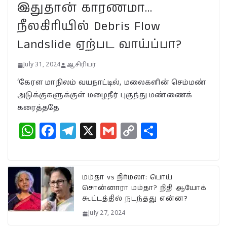
காங்கிரஸ் வியூகம் என்ன?
இதுதான் காரணமா…
November 23, 2024
நீலகிரியில் Debris Flow
Landslide ஏற்பட வாய்ப்பா?
July 31, 2024
ஆசிரியர்
‘கேரள மாநிலம் வயநாட்டில், மலைகளின் செம்மண்
அடுக்குகளுக்குள் மழைநீர் புகுந்து மண்ணைக்
கரைத்ததே
W
F
T
X
G
C
S
h
a
el
m
o
h
at
c
e
ai
p
a
s
e
g
l
y
r
மம்தா vs நிர்மலா: பொய்
சொன்னாரா மம்தா? நிதி ஆயோக்
A
b
ra
Li
e
கூட்டத்தில் நடந்தது என்ன?
p
o
m
n
July 27, 2024