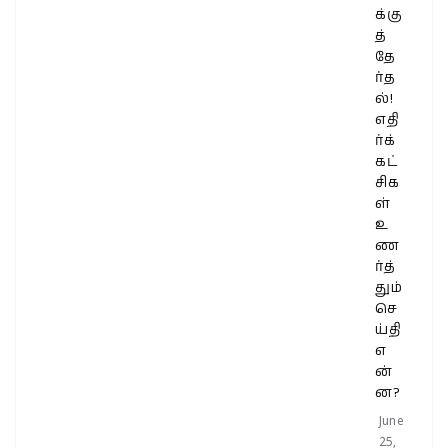
க்கு
த்
தே
ர்த
ல்!
எதி
ர்க்
கட்
சிக
ள்
உ
ண
ர்த்
தும்
செ
ய்தி
எ
ன்
ன?
June
25,