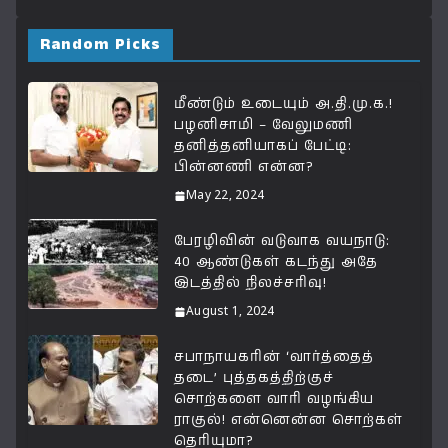
at
c
e
ai
p
a
s
e
g
l
y
r
Random Picks
A
b
ra
Li
e
p
o
m
n
மீண்டும் உடையும் அ.தி.மு.க.!
பழனிசாமி – வேலுமணி
p
o
k
தனித்தனியாகப் பேட்டி:
k
பின்னணி என்ன?
May 22, 2024
பேரழிவின் வடுவாக வயநாடு:
40 ஆண்டுகள் கடந்து அதே
இடத்தில் நிலச்சரிவு!
August 1, 2024
சபாநாயகரின் ‘வார்த்தைத்
தடை’ புத்தகத்திற்குச்
சொற்களை வாரி வழங்கிய
ராகுல்! என்னென்ன சொற்கள்
தெரியுமா?