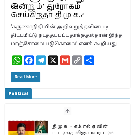
இன்றும்’ துரோகம்
செய்கிறதா தி.மு.க.?
‘கருணாநிதியின் அறிவுறுத்தலின்படி
திட்டமிட்டு நடத்தப்பட்ட தாக்குதல்தான் இந்த
மாஞ்சோலை படுகொலை’ எனக் கூறியது
W
F
T
X
G
C
S
h
a
el
m
o
h
at
c
e
ai
p
a
Read More
s
e
g
l
y
r
Political
A
b
ra
Li
e
p
o
m
n
p
o
k
k
தி.மு.க. – எம்.எல்.ஏ.வின்
பாட்டிக்கு விஜய் மாநாட்டில்