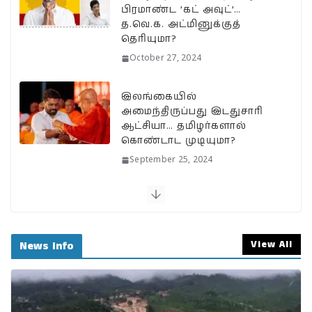
பிரமாண்ட ’கட் அவுட்’…
த.வெ.க. அட்மினுக்குத்
தெரியுமா?
October 27, 2024
இலங்கையில்
அமைந்திருப்பது இடதுசாரி
ஆட்சியா… தமிழர்களால்
கொண்டாட முடியுமா?
September 25, 2024
பேரழிவின் வடுவாக வயநாடு:
40 ஆண்டுகள் கடந்து அதே
இடத்தில் நிலச்சரிவு!
View All
News Info
August 1, 2024
வயநாடு நிலச்சரிவுக்கு
இதுதான் காரணமா…