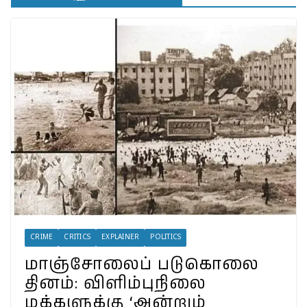
தெரியுமா?
இலங்கையில்
அமைந்திருப்பது இடதுசாரி
ஆட்சியா… தமிழர்களால்
கொண்டாட முடியுமா?
பேரழிவின் வடுவாக வயநாடு:
40 ஆண்டுகள் கடந்து அதே
இடத்தில் நிலச்சரிவு!
வயநாடு நிலச்சரிவுக்கு
இதுதான் காரணமா…
நீலகிரியில் Debris Flow
Landslide ஏற்பட வாய்ப்பா?
வயநாட்டில் முதல் வெற்றி!
தென்னிந்தியாவின்
முகமாகிறாரா பிரியங்கா?
காங்கிரஸ் வியூகம் என்ன?
CRIME
CRITICS
EXPLAINER
POLITICS
மாஞ்சோலைப் படுகொலை
தினம்: விளிம்புநிலை
மக்களுக்கு ‘அன்றும்