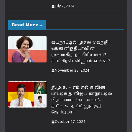
July 2, 2024
Read More…
வயநாட்டில் முதல் வெற்றி!
தென்னிந்தியாவின்
முகமாகிறாரா பிரியங்கா?
காங்கிரஸ் வியூகம் என்ன?
November 23, 2024
தி.மு.க. – எம்.எல்.ஏ.வின்
பாட்டிக்கு விஜய் மாநாட்டில்
பிரமாண்ட ’கட் அவுட்’…
த.வெ.க. அட்மினுக்குத்
தெரியுமா?
October 27, 2024