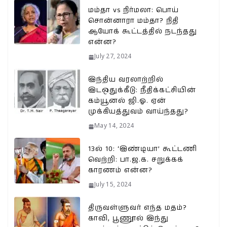
மம்தா vs நிர்மலா: பொய்
சொன்னாரா மம்தா? நிதி
ஆயோக் கூட்டத்தில் நடந்தது
என்ன?
July 27, 2024
இந்திய வரலாற்றில்
இடஒதுக்கீடு: நீதிக்கட்சியின்
கம்யூனல் ஜி.ஓ. ஏன்
முக்கியத்துவம் வாய்ந்தது?
May 14, 2024
13ல் 10: ‘இண்டியா’ கூட்டணி
வெற்றி: பா.ஜ.க. சறுக்கக்
காரணம் என்ன?
July 15, 2024
திருவள்ளுவர் எந்த மதம்?
காவி, பூணூல் இந்து