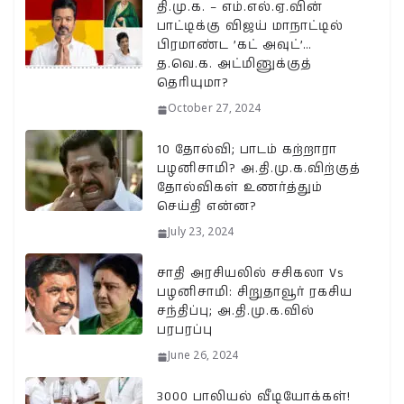
தி.மு.க. – எம்.எல்.ஏ.வின்
பாட்டிக்கு விஜய் மாநாட்டில்
பிரமாண்ட ’கட் அவுட்’…
த.வெ.க. அட்மினுக்குத்
தெரியுமா?
October 27, 2024
10 தோல்வி; பாடம் கற்றாரா
பழனிசாமி? அ.தி.மு.க.விற்குத்
தோல்விகள் உணர்த்தும்
செய்தி என்ன?
July 23, 2024
சாதி அரசியலில் சசிகலா Vs
பழனிசாமி: சிறுதாவூர் ரகசிய
சந்திப்பு; அ.தி.மு.க.வில்
பரபரப்பு
June 26, 2024
3000 பாலியல் வீடியோக்கள்!