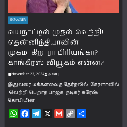
EXPLAINER
வயநாட்டில் முதல் வெற்றி!
தென்னிந்தியாவின்
முகமாகிறாரா பிரியங்கா?
காங்கிரஸ் வியூகம் என்ன?
November 23, 2024
அன்பு
இதுவரை மக்களவைத் தேர்தலில் கேரளாவில்
வெற்றி பெறாத பாஜக, நடிகர் சுரேஷ்
கோபியின்
W
F
T
X
G
C
S
h
a
el
m
o
h