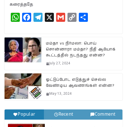
கரைத்ததே
W
F
T
X
G
C
S
h
a
el
m
o
h
at
c
e
ai
p
a
s
e
g
l
y
r
மம்தா vs நிர்மலா: பொய்
சொன்னாரா மம்தா? நிதி ஆயோக்
A
b
ra
Li
e
கூட்டத்தில் நடந்தது என்ன?
p
o
m
n
July 27, 2024
p
o
k
k
ஓட்டுப்போட எடுத்துச் செல்ல
வேண்டிய ஆவணங்கள் என்ன?
May 13, 2024
Popular
Recent
Comment