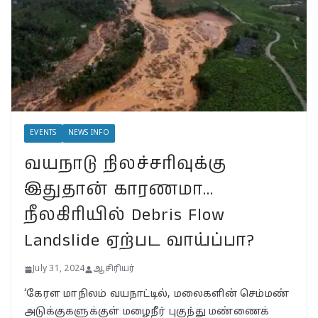
நீலகிரியில் Debris Flow
Landslide ஏற்பட வாய்ப்பா?
July 31, 2024
BSNLக்கு மாறும் மக்கள்;
பா.ஜ.க. புத்துயிர் அளிக்குமா…
இறுதி உயிர்த் துடிப்பையும்
நிறுத்துமா?
EVENTS
NEWS INFO
July 30, 2024
வயநாடு நிலச்சரிவுக்கு
வயநாட்டில் முதல் வெற்றி!
இதுதான் காரணமா…
தென்னிந்தியாவின்
முகமாகிறாரா பிரியங்கா?
நீலகிரியில் Debris Flow
காங்கிரஸ் வியூகம் என்ன?
Landslide ஏற்பட வாய்ப்பா?
November 23, 2024
July 31, 2024
ஆசிரியர்
‘கேரள மாநிலம் வயநாட்டில், மலைகளின் செம்மண்
அடுக்குகளுக்குள் மழைநீர் புகுந்து மண்ணைக்