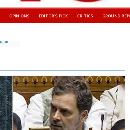
OPINIONS
EDITOR’S PICK
CRITICS
GROUND REP
்
்டில்
…
சாரி
ல்
யநாடு:
 அதே
ு
w