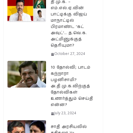
தி.மு.க. –
எம்.எல்.ஏ.வின்
பாட்டிக்கு விஜய்
மாநாட்டில்
பிரமாண்ட ’கட்
அவுட்’… த.வெ.க.
அட்மினுக்குத்
தெரியுமா?
October 27, 2024
10 தோல்வி; பாடம்
கற்றாரா
பழனிசாமி?
அ.தி.மு.க.விற்குத்
தோல்விகள்
உணர்த்தும் செய்தி
என்ன?
July 23, 2024
சாதி அரசியலில்