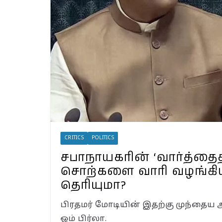
Landslide ஏற்பட வாய்ப
வயநாட்டில் முதல் வெற
தென்னிந்தியாவின்
முகமாகிறாரா பிரியங
காங்கிரஸ் வியூகம் எ
CRITICS
POLITICS
சபாநாயகரின் ‘வார்த்தைத் 
சொற்களை வாரி வழங்கி
தெரியுமா?
பிரதமர் மோடியின் இதற்கு முந்தைய 
ஓம் பிர்லா.