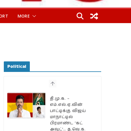
ORT
MORE
Political
தி.மு.க. –
எம்.எல்.ஏ.வின்
பாட்டிக்கு விஜய்
மாநாட்டில்
பிரமாண்ட ’கட்
அவுட்’… த.வெ.க.