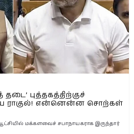
்பா?
்றி!
்கா?
ன்ன?
தடை’ புத்தகத்திற்குச்
ய ராகுல்! என்னென்ன சொற்கள்
ஆட்சியில் மக்களவைச் சபாநாயகராக இருந்தார்