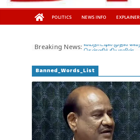
POLITICS
NEWS INFO
EXPLAINER
Breaking News:
தி.மு.க. – எம்.எல்.ஏ.வின
பாட்டிக்கு விஜய் மாநாட
பிரமாண்ட ’கட் அவுட்’
த.வெ.க. அட்மினுக்குத்
Banned_Words_List
தெரியுமா?
இலங்கையில்
அமைந்திருப்பது இடது
ஆட்சியா… தமிழர்களா
கொண்டாட முடியுமா?
பேரழிவின் வடுவாக வ
40 ஆண்டுகள் கடந்து
இடத்தில் நிலச்சரிவு!
வயநாடு நிலச்சரிவுக்க
இதுதான் காரணமா…
நீலகிரியில் Debris Flo