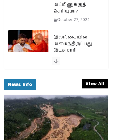
அட்மினுக்குத்
தெரியுமா?
October 27, 2024
இலங்கையில்
அமைந்திருப்பது
இடதுசாரி
ஆட்சியா…
தமிழர்களால்
கொண்டாட
முடியுமா?
View All
News Info
September 25, 2024
பேரழிவின் வடுவாக
வயநாடு: 40
ஆண்டுகள் கடந்து
அதே இடத்தில்
நிலச்சரிவு!
August 1, 2024