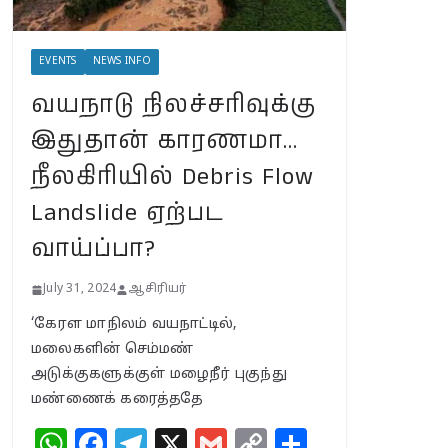
வயநாடு
EVENTS
NEWS INFO
நிலச்சரிவுக்கு
இதுதான்
வயநாடு நிலச்சரிவுக்கு
காரணமா…
நீலகிரியில் Debris
இதுதான் காரணமா…
Flow Landslide
நீலகிரியில் Debris Flow
ஏற்பட வாய்ப்பா?
July 31, 2024
Landslide ஏற்பட
வாய்ப்பா?
BSNLக்கு மாறும்
மக்கள்; பா.ஜ.க.
July 31, 2024
ஆசிரியர்
புத்துயிர்
அளிக்குமா… இறுதி
‘கேரள மாநிலம் வயநாட்டில்,
உயிர்த்
மலைகளின் செம்மண்
துடிப்பையும்
அடுக்குகளுக்குள் மழைநீர் புகுந்து
நிறுத்துமா?
மண்ணைக் கரைத்ததே
July 30, 2024
W
F
T
X
G
C
S