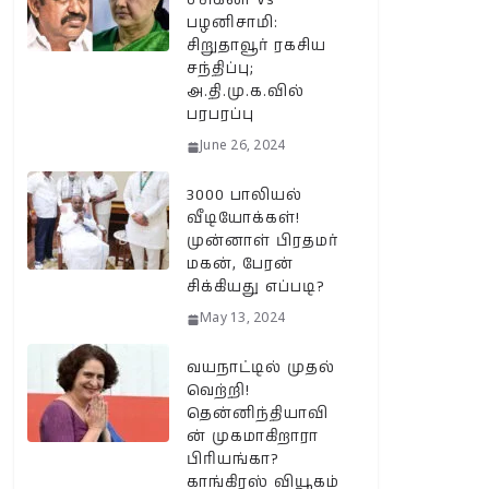
சசிகலா Vs
பழனிசாமி:
சிறுதாவூர் ரகசிய
சந்திப்பு;
அ.தி.மு.க.வில்
பரபரப்பு
June 26, 2024
3000 பாலியல்
வீடியோக்கள்!
முன்னாள் பிரதமர்
மகன், பேரன்
சிக்கியது எப்படி?
May 13, 2024
வயநாட்டில் முதல்
வெற்றி!
தென்னிந்தியாவி
ன் முகமாகிறாரா
பிரியங்கா?
காங்கிரஸ் வியூகம்