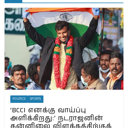
தெரியுமா?
இலங்கையில்
அமைந்திருப்பது இடதுசாரி
ஆட்சியா… தமிழர்களால்
கொண்டாட முடியுமா?
பேரழிவின் வடுவாக வயநாடு:
40 ஆண்டுகள் கடந்து அதே
இடத்தில் நிலச்சரிவு!
வயநாடு நிலச்சரிவுக்கு
இதுதான் காரணமா…
நீலகிரியில் Debris Flow
Landslide ஏற்பட வாய்ப்பா?
வயநாட்டில் முதல் வெற்றி!
தென்னிந்தியாவின்
முகமாகிறாரா பிரியங்கா?
காங்கிரஸ் வியூகம் என்ன?
POLITICS
SPORTS
‘BCCI எனக்கு வாய்ப்பு
அளிக்கிறது:’ நடராஜனின்
தன்னிலை விளக்கத்திற்குக்