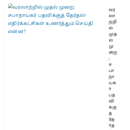
வர
லா
ற்றி
ல்
முத
ல்
மு
றை
;
ச
பா
நா
யக
ர்
பத
வி
க்கு
த்
தே
ர்த