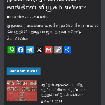
காங்கிரஸ் வியூகம் என்ன?
November 23, 2024
அன்பு
இதுவரை மக்களவைத் தேர்தலில் கேரளாவில்
வெற்றி பெறாத பாஜக, நடிகர் சுரேஷ்
கோபியின்
W
F
T
X
G
C
S
h
a
el
m
o
h
at
c
e
ai
p
a
s
e
g
l
y
r
Random Picks
A
b
ra
Li
e
p
o
m
n
தேர்தல் ஆணையம் மீது
எதிர்க்கட்சிகள் எழுப்பும் 5
p
o
k
குற்றச்சாட்டுகள் என்ன?
k
May 11, 2024