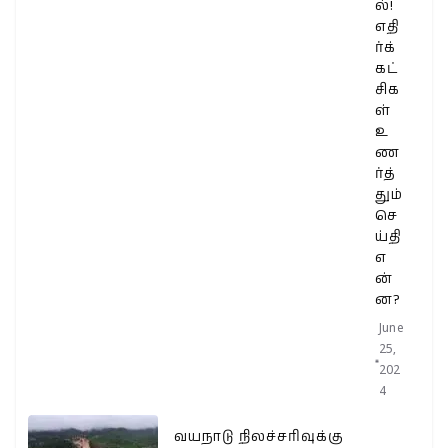
ல்!
எதி
ர்க்
கட்
சிக
ள்
உ
ண
ர்த்
தும்
செ
ய்தி
எ
ன்
ன?
June
25,
202
4
வயநாடு நிலச்சரிவுக்கு