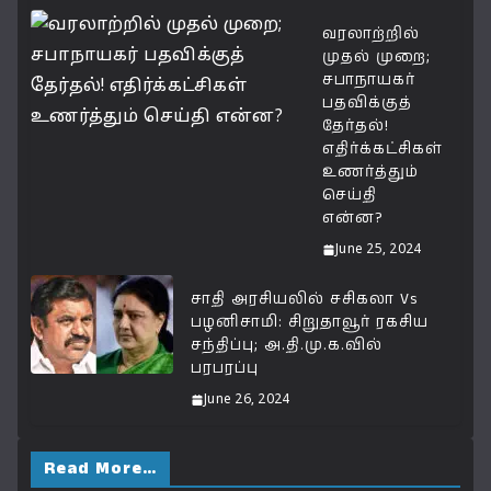
வரலாற்றில்
முதல் முறை;
சபாநாயகர்
பதவிக்குத்
தேர்தல்!
எதிர்க்கட்சிகள்
உணர்த்தும்
செய்தி
என்ன?
June 25, 2024
சாதி அரசியலில் சசிகலா Vs
பழனிசாமி: சிறுதாவூர் ரகசிய
சந்திப்பு; அ.தி.மு.க.வில்
பரபரப்பு
June 26, 2024
Read More…