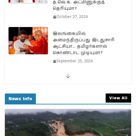
த.வெ.க. அட்மினுக்குத்
தெரியுமா?
October 27, 2024
இலங்கையில்
அமைந்திருப்பது இடதுசாரி
ஆட்சியா… தமிழர்களால்
கொண்டாட முடியுமா?
September 25, 2024
பேரழிவின் வடுவாக வயநாடு:
40 ஆண்டுகள் கடந்து அதே
இடத்தில் நிலச்சரிவு!
View All
News Info
August 1, 2024
வயநாடு நிலச்சரிவுக்கு
இதுதான் காரணமா…
நீலகிரியில் Debris Flow
Landslide ஏற்பட வாய்ப்பா?