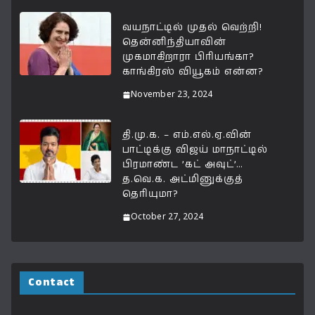
வயநாட்டில் முதல் வெற்றி!
தென்னிந்தியாவின்
முகமாகிறாரா பிரியங்கா?
காங்கிரஸ் வியூகம் என்ன?
November 23, 2024
தி.மு.க. – எம்.எல்.ஏ.வின்
பாட்டிக்கு விஜய் மாநாட்டில்
பிரமாண்ட ’கட் அவுட்’…
த.வெ.க. அட்மினுக்குத்
தெரியுமா?
October 27, 2024
Contact