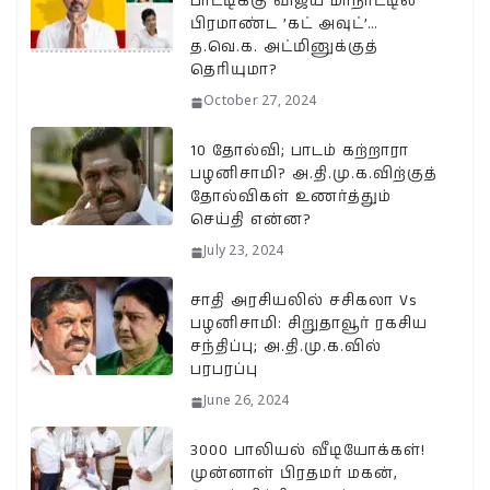
பாட்டிக்கு விஜய் மாநாட்டில்
பிரமாண்ட ’கட் அவுட்’…
த.வெ.க. அட்மினுக்குத்
தெரியுமா?
October 27, 2024
10 தோல்வி; பாடம் கற்றாரா
பழனிசாமி? அ.தி.மு.க.விற்குத்
தோல்விகள் உணர்த்தும்
செய்தி என்ன?
July 23, 2024
சாதி அரசியலில் சசிகலா Vs
பழனிசாமி: சிறுதாவூர் ரகசிய
சந்திப்பு; அ.தி.மு.க.வில்
பரபரப்பு
June 26, 2024
3000 பாலியல் வீடியோக்கள்!
முன்னாள் பிரதமர் மகன்,