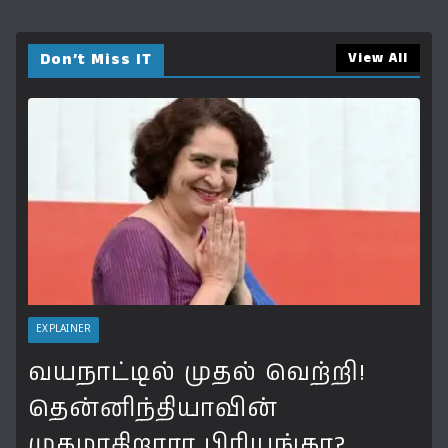
Don’t Miss IT
View All
EXPLAINER
வயநாட்டில் முதல் வெற்றி!
தென்னிந்தியாவின்
முகமாகிறாரா பிரியங்கா?