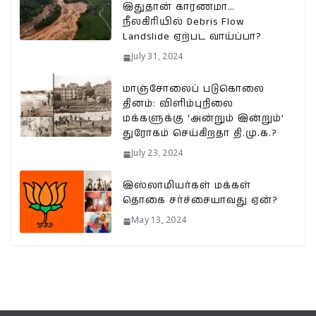
இதுதான் காரணமா…
நீலகிரியில் Debris Flow
Landslide ஏற்பட வாய்ப்பா?
July 31, 2024
மாஞ்சோலைப் படுகொலை
தினம்: விளிம்புநிலை
மக்களுக்கு ‘அன்றும் இன்றும்’
துரோகம் செய்கிறதா தி.மு.க.?
July 23, 2024
இஸ்லாமியர்கள் மக்கள்
தொகை சர்ச்சையாவது ஏன்?
May 13, 2024