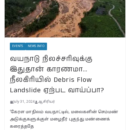
July 31, 2024
BSNLக்கு மாறும் மக்கள்;
பா.ஜ.க. புத்துயிர் அளிக்குமா…
இறுதி உயிர்த் துடிப்பையும்
நிறுத்துமா?
EVENTS
NEWS INFO
July 30, 2024
வயநாடு நிலச்சரிவுக்கு
வயநாட்டில் முதல் வெற்றி!
இதுதான் காரணமா…
தென்னிந்தியாவின்
முகமாகிறாரா பிரியங்கா?
நீலகிரியில் Debris Flow
காங்கிரஸ் வியூகம் என்ன?
Landslide ஏற்பட வாய்ப்பா?
November 23, 2024
July 31, 2024
ஆசிரியர்
‘கேரள மாநிலம் வயநாட்டில், மலைகளின் செம்மண்
அடுக்குகளுக்குள் மழைநீர் புகுந்து மண்ணைக்
கரைத்ததே