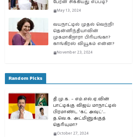
பேரன் சிக்கியது எப்படி?
May 13, 2024
வயநாட்டில் முதல் வெற்றி!
தென்னிந்தியாவின்
முகமாகிறாரா பிரியங்கா?
காங்கிரஸ் வியூகம் என்ன?
November 23, 2024
Random Picks
தி.மு.க. – எம்.எல்.ஏ.வின்
பாட்டிக்கு விஜய் மாநாட்டில்
பிரமாண்ட ’கட் அவுட்’…
த.வெ.க. அட்மினுக்குத்
தெரியுமா?
October 27, 2024