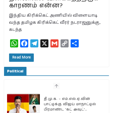
காரணம் என்ன?
இந்திய கிரிக்கெட் அணியில் விளையாடி
வந்த தமிழக கிரிக்கெட் வீரர் நடராஜனுக்கு,
கடந்த
W
F
T
X
G
C
S
h
a
el
m
o
h
at
c
e
ai
p
a
Read More
s
e
g
l
y
r
Political
A
b
ra
Li
e
p
o
m
n
p
o
k
k
தி.மு.க. – எம்.எல்.ஏ.வின்
பாட்டிக்கு விஜய் மாநாட்டில்
பிரமாண்ட ’கட் அவுட்’…