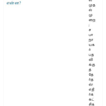
ல்
முத
ல்
மு
றை
;
ச
பா
நா
யக
ர்
பத
வி
க்கு
த்
தே
ர்த
ல்!
எதி
ர்க்
கட்
சிக