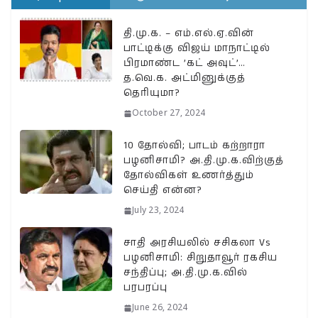
தி.மு.க. – எம்.எல்.ஏ.வின்
பாட்டிக்கு விஜய் மாநாட்டில்
பிரமாண்ட ’கட் அவுட்’…
த.வெ.க. அட்மினுக்குத்
தெரியுமா?
October 27, 2024
10 தோல்வி; பாடம் கற்றாரா
பழனிசாமி? அ.தி.மு.க.விற்குத்
தோல்விகள் உணர்த்தும்
செய்தி என்ன?
July 23, 2024
சாதி அரசியலில் சசிகலா Vs
பழனிசாமி: சிறுதாவூர் ரகசிய
சந்திப்பு; அ.தி.மு.க.வில்
பரபரப்பு
June 26, 2024