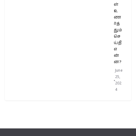
ள்
உ
ண
ர்த்
தும்
செ
ய்தி
எ
ன்
ன?
June
25,
202
4