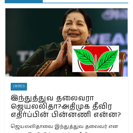
தெரியுமா?
இலங்கையில்
அமைந்திருப்பது இடதுசாரி
ஆட்சியா… தமிழர்களால்
கொண்டாட முடியுமா?
பேரழிவின் வடுவாக வயநாடு:
40 ஆண்டுகள் கடந்து அதே
இடத்தில் நிலச்சரிவு!
வயநாடு நிலச்சரிவுக்கு
இதுதான் காரணமா…
நீலகிரியில் Debris Flow
Landslide ஏற்பட வாய்ப்பா?
வயநாட்டில் முதல் வெற்றி!
தென்னிந்தியாவின்
முகமாகிறாரா பிரியங்கா?
CRITICS
காங்கிரஸ் வியூகம் என்ன?
இந்துத்துவ தலைவரா
ஜெயலலிதா?அதிமுக தீவிர
எதிர்ப்பின் பின்னணி என்ன?
ஜெயலலிதாவை இந்துத்துவ தலைவர் என