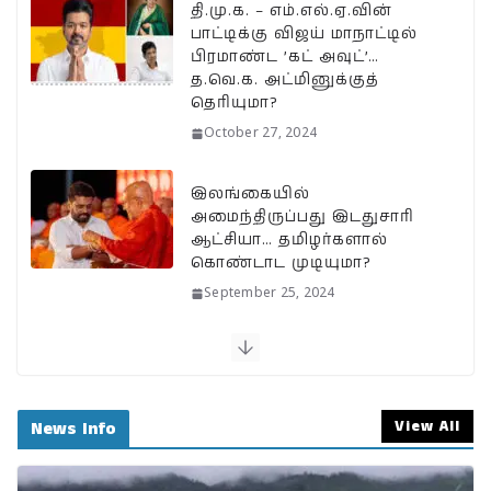
k
தி.மு.க. – எம்.எல்.ஏ.வின்
பாட்டிக்கு விஜய் மாநாட்டில்
பிரமாண்ட ’கட் அவுட்’…
த.வெ.க. அட்மினுக்குத்
தெரியுமா?
October 27, 2024
இலங்கையில்
அமைந்திருப்பது இடதுசாரி
ஆட்சியா… தமிழர்களால்
கொண்டாட முடியுமா?
September 25, 2024
பேரழிவின் வடுவாக வயநாடு:
40 ஆண்டுகள் கடந்து அதே
இடத்தில் நிலச்சரிவு!
View All
News Info
August 1, 2024
வயநாடு நிலச்சரிவுக்கு