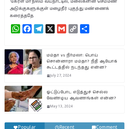
‘கேரள மாநிலம் வயநாட்டில், மலைகளின் செம்மண்
அடுக்குகளுக்குள் மழைநீர் புகுந்து மண்ணைக்
கரைத்ததே
W
F
T
X
G
C
S
h
a
el
m
o
h
at
c
e
ai
p
a
s
e
g
l
y
r
மம்தா vs நிர்மலா: பொய்
சொன்னாரா மம்தா? நிதி ஆயோக்
A
b
ra
Li
e
கூட்டத்தில் நடந்தது என்ன?
p
o
m
n
July 27, 2024
p
o
k
k
ஓட்டுப்போட எடுத்துச் செல்ல
வேண்டிய ஆவணங்கள் என்ன?
May 13, 2024
Popular
Recent
Comment