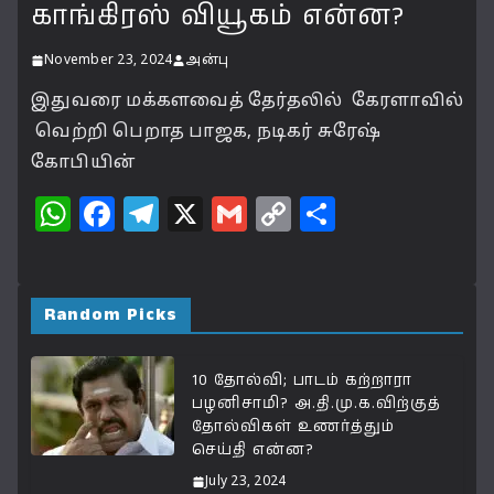
காங்கிரஸ் வியூகம் என்ன?
November 23, 2024
அன்பு
இதுவரை மக்களவைத் தேர்தலில் கேரளாவில்
வெற்றி பெறாத பாஜக, நடிகர் சுரேஷ்
கோபியின்
W
F
T
X
G
C
S
h
a
el
m
o
h
at
c
e
ai
p
a
s
e
g
l
y
r
Random Picks
A
b
ra
Li
e
p
o
m
n
10 தோல்வி; பாடம் கற்றாரா
பழனிசாமி? அ.தி.மு.க.விற்குத்
p
o
k
தோல்விகள் உணர்த்தும்
k
செய்தி என்ன?
July 23, 2024