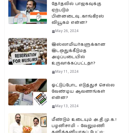
தேர்தலில் பாஜகவுக்கு
ஏற்படும்
பின்னடைவு..காங்கிரஸ்
வியூகம் என்ன?
May 26, 2024
இஸ்லாமியர்களுக்கான
இடஒதுக்கீடுமத
அடிப்படையில்
உருவாக்கப்பட்டதா?
May 11, 2024
ஓட்டுப்போட எடுத்துச் செல்ல
வேண்டிய ஆவணங்கள்
என்ன?
May 13, 2024
மீண்டும் உடையும் அ.தி.மு.க.!
பழனிசாமி – வேலுமணி
தனித்தனியாகப் பேட்டி: