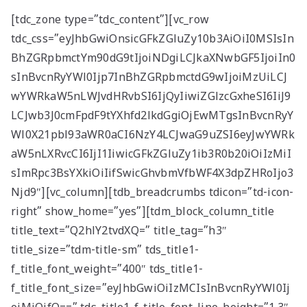
தெரியுமா?
இலங்கையில்
[tdc_zone type=”tdc_content”][vc_row
அமைந்திருப்பது இடதுசாரி
tdc_css=”eyJhbGwiOnsicGFkZGluZy10b3AiOiI0MSIsIn
ஆட்சியா… தமிழர்களால்
BhZGRpbmctYm90dG9tIjoiNDgiLCJkaXNwbGF5IjoiIn0
கொண்டாட முடியுமா?
பேரழிவின் வடுவாக வயநாடு:
sInBvcnRyYWl0Ijp7InBhZGRpbmctdG9wIjoiMzUiLCJ
40 ஆண்டுகள் கடந்து அதே
wYWRkaW5nLWJvdHRvbSI6IjQyIiwiZGlzcGxheSI6IiJ9
இடத்தில் நிலச்சரிவு!
வயநாடு நிலச்சரிவுக்கு
LCJwb3J0cmFpdF9tYXhfd2lkdGgiOjEwMTgsInBvcnRyY
இதுதான் காரணமா…
Wl0X21pbl93aWR0aCI6NzY4LCJwaG9uZSI6eyJwYWRk
நீலகிரியில் Debris Flow
aW5nLXRvcCI6IjI1IiwicGFkZGluZy1ib3R0b20iOiIzMiI
Landslide ஏற்பட வாய்ப்பா?
வயநாட்டில் முதல் வெற்றி!
sImRpc3BsYXkiOiIifSwicGhvbmVfbWF4X3dpZHRoIjo3
தென்னிந்தியாவின்
Njd9″][vc_column][tdb_breadcrumbs tdicon=”td-icon-
முகமாகிறாரா பிரியங்கா?
காங்கிரஸ் வியூகம் என்ன?
right” show_home=”yes”][tdm_block_column_title
title_text=”Q2hlY2tvdXQ=” title_tag=”h3″
title_size=”tdm-title-sm” tds_title1-
f_title_font_weight=”400″ tds_title1-
f_title_font_size=”eyJhbGwiOiIzMCIsInBvcnRyYWl0Ij