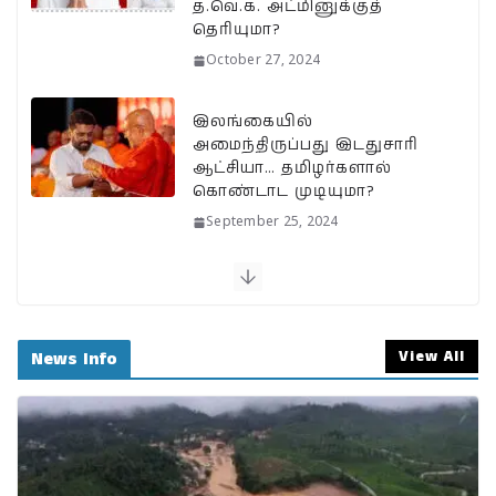
k
த.வெ.க. அட்மினுக்குத்
தெரியுமா?
October 27, 2024
இலங்கையில்
அமைந்திருப்பது இடதுசாரி
ஆட்சியா… தமிழர்களால்
கொண்டாட முடியுமா?
September 25, 2024
பேரழிவின் வடுவாக வயநாடு:
40 ஆண்டுகள் கடந்து அதே
இடத்தில் நிலச்சரிவு!
View All
News Info
August 1, 2024
வயநாடு நிலச்சரிவுக்கு
இதுதான் காரணமா…
நீலகிரியில் Debris Flow
Landslide ஏற்பட வாய்ப்பா?