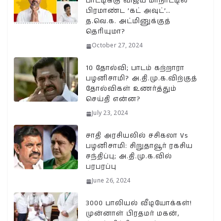
பாட்டிக்கு விஜய் மாநாட்டில்
பிரமாண்ட ’கட் அவுட்’…
த.வெ.க. அட்மினுக்குத்
தெரியுமா?
October 27, 2024
10 தோல்வி; பாடம் கற்றாரா
பழனிசாமி? அ.தி.மு.க.விற்குத்
தோல்விகள் உணர்த்தும்
செய்தி என்ன?
July 23, 2024
சாதி அரசியலில் சசிகலா Vs
பழனிசாமி: சிறுதாவூர் ரகசிய
சந்திப்பு; அ.தி.மு.க.வில்
பரபரப்பு
June 26, 2024
3000 பாலியல் வீடியோக்கள்!
முன்னாள் பிரதமர் மகன்,