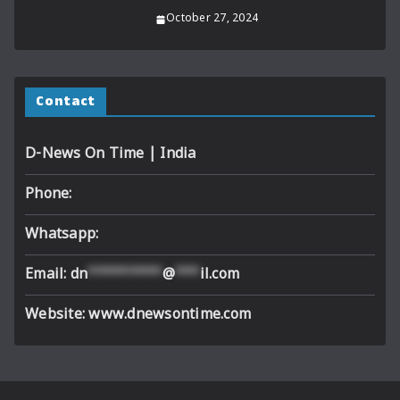
October 27, 2024
Contact
D-News On Time | India
Phone:
Whatsapp:
Email:
dn
*********
@
***
il.com
Website: www.dnewsontime.com