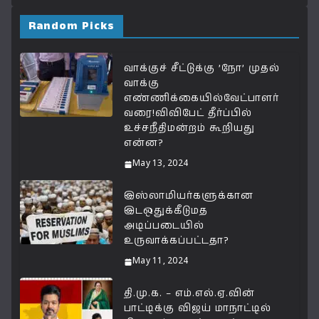
at
c
e
ai
p
a
s
e
g
l
y
r
Random Picks
A
b
ra
Li
e
p
o
m
n
வாக்குச் சீட்டுக்கு ’நோ’ முதல்
வாக்கு
p
o
k
எண்ணிக்கையில்வேட்பாளர்
k
வரை!விவிபேட் தீர்ப்பில்
உச்சநீதிமன்றம் கூறியது
என்ன?
May 13, 2024
இஸ்லாமியர்களுக்கான
இடஒதுக்கீடுமத
அடிப்படையில்
உருவாக்கப்பட்டதா?
May 11, 2024
தி.மு.க. – எம்.எல்.ஏ.வின்
பாட்டிக்கு விஜய் மாநாட்டில்