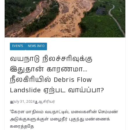
July 31, 2024
BSNLக்கு மாறும் மக்கள்;
பா.ஜ.க. புத்துயிர் அளிக்குமா…
இறுதி உயிர்த் துடிப்பையும்
நிறுத்துமா?
EVENTS
NEWS INFO
July 30, 2024
வயநாடு நிலச்சரிவுக்கு
வயநாட்டில் முதல் வெற்றி!
இதுதான் காரணமா…
தென்னிந்தியாவின்
முகமாகிறாரா பிரியங்கா?
நீலகிரியில் Debris Flow
காங்கிரஸ் வியூகம் என்ன?
Landslide ஏற்பட வாய்ப்பா?
November 23, 2024
July 31, 2024
ஆசிரியர்
‘கேரள மாநிலம் வயநாட்டில், மலைகளின் செம்மண்
அடுக்குகளுக்குள் மழைநீர் புகுந்து மண்ணைக்
கரைத்ததே