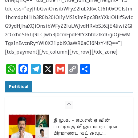
oiMjQifQ==” tds_title1-f_title_font_line_height=”1.3″
tdc_css=”eyJhbGwiOnsibWFyZ2luLXRvcCI6Ii0xOCIsIm
1hcmdpbi1ib3R0b20iOiIyMSIsImRpc3BsYXkiOiIifSwic
G9ydHJhaXQiOnsibWFyZ2luLWJvdHRvbSI6IjE4IiwiZGl
zcGxheSI6IiJ9LCJwb3J0cmFpdF9tYXhfd2lkdGgiOjEwM
TgsInBvcnRyYWl0X21pbl93aWR0aCI6NzY4fQ==”]
[tds_payment][/vc_column][/vc_row][/tdc_zone]
W
F
T
X
G
C
S
h
a
el
m
o
h
at
c
e
ai
p
a
Political
s
e
g
l
y
r
A
b
ra
Li
e
p
o
m
n
தி.மு.க. – எம்.எல்.ஏ.வின்
p
o
k
பாட்டிக்கு விஜய் மாநாட்டில்
பிரமாண்ட ’கட் அவுட்’…