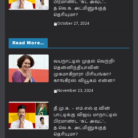
பிரமாண்ட ’கட் அவுட்’…
த.வெ.க. அட்மினுக்குத்
தெரியுமா?
October 27, 2024
Read More…
வயநாட்டில் முதல் வெற்றி!
தென்னிந்தியாவின்
முகமாகிறாரா பிரியங்கா?
காங்கிரஸ் வியூகம் என்ன?
November 23, 2024
தி.மு.க. – எம்.எல்.ஏ.வின்
பாட்டிக்கு விஜய் மாநாட்டில்
பிரமாண்ட ’கட் அவுட்’…
த.வெ.க. அட்மினுக்குத்
தெரியுமா?